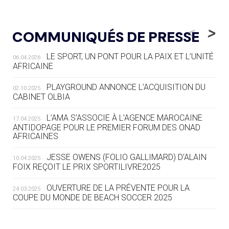
05.08
— LUGE
LE RÊVE DE VOIR LA LUGE ALPINE
<
>
COMMUNIQUÉS DE PRESSE
AUX JO « N'EST PAS FINI »
LE SPORT, UN PONT POUR LA PAIX ET L’UNITÉ
06.04.2026
05.08
— TIR À L'ARC
AFRICAINE
DES MONDIAUX À BRISBANE SUR LA
ROUTE DES JO 2032
PLAYGROUND ANNONCE L’ACQUISITION DU
02.10.2025
CABINET OLBIA
05.08
— ALPES FRANÇAISES 2030
LE VILLAGE OLYMPIQUE DES ARAVIS
L’AMA S’ASSOCIE À L’AGENCE MAROCAINE
17.04.2025
SE DESSINE
ANTIDOPAGE POUR LE PREMIER FORUM DES ONAD
AFRICAINES
04.08
— FOCUS DU JOUR
JESSE OWENS (FOLIO GALLIMARD) D’ALAIN
10.04.2025
LE COJOP A TROUVÉ SON VILLAGE
FOIX REÇOIT LE PRIX SPORTILIVRE2025
OLYMPIQUE LYONNAIS
OUVERTURE DE LA PRÉVENTE POUR LA
24.03.2025
COUPE DU MONDE DE BEACH SOCCER 2025
04.08
— ALLEMAGNE
« L'ALLEMAGNE PEUT DÉMONTRER
COMMENT ORGANISER DES JO
RESPONSABLES »
L’AMA FÉLICITE RICHARD POUND ET VALÉRIE
24.03.2025