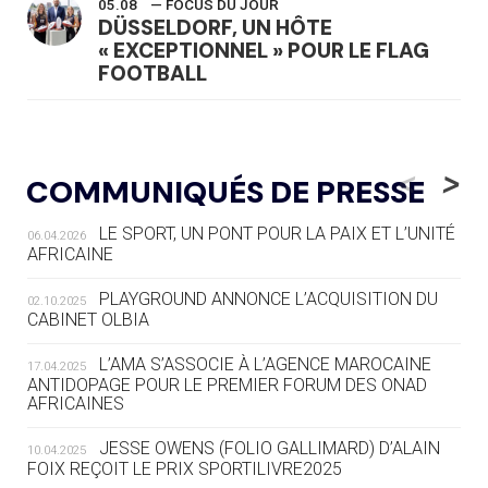
05.08
— FOCUS DU JOUR
DÜSSELDORF, UN HÔTE
« EXCEPTIONNEL » POUR LE FLAG
FOOTBALL
05.08
— LUGE
LE RÊVE DE VOIR LA LUGE ALPINE
<
>
COMMUNIQUÉS DE PRESSE
AUX JO « N'EST PAS FINI »
LE SPORT, UN PONT POUR LA PAIX ET L’UNITÉ
06.04.2026
05.08
— TIR À L'ARC
AFRICAINE
DES MONDIAUX À BRISBANE SUR LA
ROUTE DES JO 2032
PLAYGROUND ANNONCE L’ACQUISITION DU
02.10.2025
CABINET OLBIA
05.08
— ALPES FRANÇAISES 2030
LE VILLAGE OLYMPIQUE DES ARAVIS
L’AMA S’ASSOCIE À L’AGENCE MAROCAINE
17.04.2025
SE DESSINE
ANTIDOPAGE POUR LE PREMIER FORUM DES ONAD
AFRICAINES
04.08
— FOCUS DU JOUR
JESSE OWENS (FOLIO GALLIMARD) D’ALAIN
10.04.2025
LE COJOP A TROUVÉ SON VILLAGE
FOIX REÇOIT LE PRIX SPORTILIVRE2025
OLYMPIQUE LYONNAIS