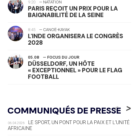
9:20
— NATATION
PARIS REÇOIT UN PRIX POUR LA
BAIGNABILITÉ DE LA SEINE
8:45
— CANOË-KAYAK
L'INDE ORGANISERA LE CONGRÈS
2028
05.08
— FOCUS DU JOUR
DÜSSELDORF, UN HÔTE
« EXCEPTIONNEL » POUR LE FLAG
FOOTBALL
05.08
— LUGE
LE RÊVE DE VOIR LA LUGE ALPINE
<
>
COMMUNIQUÉS DE PRESSE
AUX JO « N'EST PAS FINI »
LE SPORT, UN PONT POUR LA PAIX ET L’UNITÉ
06.04.2026
05.08
— TIR À L'ARC
AFRICAINE
DES MONDIAUX À BRISBANE SUR LA
ROUTE DES JO 2032