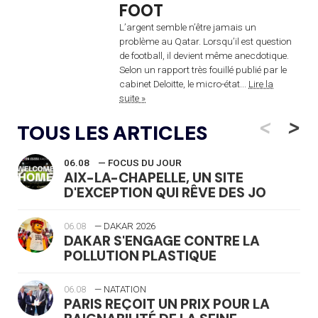
FOOT
L’argent semble n’être jamais un
problème au Qatar. Lorsqu’il est question
de football, il devient même anecdotique.
Selon un rapport très fouillé publié par le
cabinet Deloitte, le micro-état...
Lire la
suite »
<
>
TOUS LES ARTICLES
06.08
— FOCUS DU JOUR
AIX-LA-CHAPELLE, UN SITE
D'EXCEPTION QUI RÊVE DES JO
06.08
— DAKAR 2026
DAKAR S'ENGAGE CONTRE LA
POLLUTION PLASTIQUE
06.08
— NATATION
PARIS REÇOIT UN PRIX POUR LA