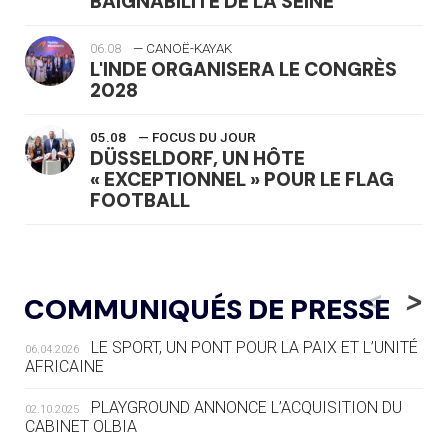
BAIGNABILITÉ DE LA SEINE
06.08
— CANOË-KAYAK
L'INDE ORGANISERA LE CONGRÈS
2028
05.08
— FOCUS DU JOUR
DÜSSELDORF, UN HÔTE
« EXCEPTIONNEL » POUR LE FLAG
FOOTBALL
05.08
— LUGE
LE RÊVE DE VOIR LA LUGE ALPINE
<
>
COMMUNIQUÉS DE PRESSE
AUX JO « N'EST PAS FINI »
LE SPORT, UN PONT POUR LA PAIX ET L’UNITÉ
06.04.2026
05.08
— TIR À L'ARC
AFRICAINE
DES MONDIAUX À BRISBANE SUR LA
ROUTE DES JO 2032
PLAYGROUND ANNONCE L’ACQUISITION DU
02.10.2025
CABINET OLBIA
05.08
— ALPES FRANÇAISES 2030