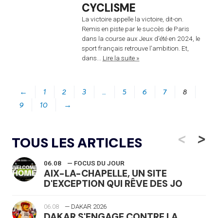
CYCLISME
La victoire appelle la victoire, dit-on.
Remis en piste par le succès de Paris
dans la course aux Jeux d’été en 2024, le
sport français retrouve l’ambition. Et,
dans...
Lire la suite »
←
1
2
3
…
5
6
7
8
9
10
→
<
>
TOUS LES ARTICLES
06.08
— FOCUS DU JOUR
AIX-LA-CHAPELLE, UN SITE
D'EXCEPTION QUI RÊVE DES JO
06.08
— DAKAR 2026
DAKAR S'ENGAGE CONTRE LA