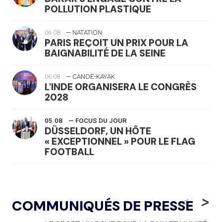
POLLUTION PLASTIQUE
06.08
— NATATION
PARIS REÇOIT UN PRIX POUR LA
BAIGNABILITÉ DE LA SEINE
06.08
— CANOË-KAYAK
L'INDE ORGANISERA LE CONGRÈS
2028
05.08
— FOCUS DU JOUR
DÜSSELDORF, UN HÔTE
« EXCEPTIONNEL » POUR LE FLAG
FOOTBALL
05.08
— LUGE
LE RÊVE DE VOIR LA LUGE ALPINE
<
>
COMMUNIQUÉS DE PRESSE
AUX JO « N'EST PAS FINI »