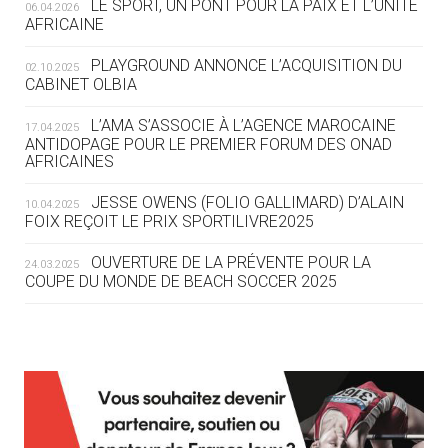
LE SPORT, UN PONT POUR LA PAIX ET L’UNITÉ
06.04.2026
05.08
— TIR À L'ARC
AFRICAINE
DES MONDIAUX À BRISBANE SUR LA
ROUTE DES JO 2032
PLAYGROUND ANNONCE L’ACQUISITION DU
02.10.2025
CABINET OLBIA
05.08
— ALPES FRANÇAISES 2030
LE VILLAGE OLYMPIQUE DES ARAVIS
L’AMA S’ASSOCIE À L’AGENCE MAROCAINE
17.04.2025
SE DESSINE
ANTIDOPAGE POUR LE PREMIER FORUM DES ONAD
AFRICAINES
04.08
— FOCUS DU JOUR
JESSE OWENS (FOLIO GALLIMARD) D’ALAIN
10.04.2025
LE COJOP A TROUVÉ SON VILLAGE
FOIX REÇOIT LE PRIX SPORTILIVRE2025
OLYMPIQUE LYONNAIS
OUVERTURE DE LA PRÉVENTE POUR LA
24.03.2025
COUPE DU MONDE DE BEACH SOCCER 2025
04.08
— ALLEMAGNE
« L'ALLEMAGNE PEUT DÉMONTRER
COMMENT ORGANISER DES JO
RESPONSABLES »
L’AMA FÉLICITE RICHARD POUND ET VALÉRIE
24.03.2025
FOURNEYRON, RÉCOMPENSÉS DE L’ORDRE OLYMPIQUE
L’AMA RECHERCHE DES HÔTES POUR LES
13.03.2025
04.08
— ESCRIME
RÉUNIONS DU CONSEIL DE FONDATION ET DU COMITÉ
LA FIE LANCE LES GRANDES
EXÉCUTIF