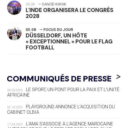
06.08
— CANOË-KAYAK
L'INDE ORGANISERA LE CONGRÈS
2028
05.08
— FOCUS DU JOUR
DÜSSELDORF, UN HÔTE
« EXCEPTIONNEL » POUR LE FLAG
FOOTBALL
05.08
— LUGE
LE RÊVE DE VOIR LA LUGE ALPINE
<
>
COMMUNIQUÉS DE PRESSE
AUX JO « N'EST PAS FINI »
LE SPORT, UN PONT POUR LA PAIX ET L’UNITÉ
06.04.2026
05.08
— TIR À L'ARC
AFRICAINE
DES MONDIAUX À BRISBANE SUR LA
ROUTE DES JO 2032
PLAYGROUND ANNONCE L’ACQUISITION DU
02.10.2025
CABINET OLBIA
05.08
— ALPES FRANÇAISES 2030
LE VILLAGE OLYMPIQUE DES ARAVIS
L’AMA S’ASSOCIE À L’AGENCE MAROCAINE
17.04.2025