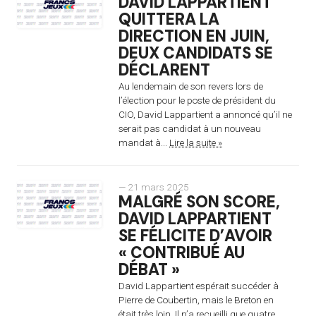
DAVID LAPPARTIENT
QUITTERA LA
DIRECTION EN JUIN,
DEUX CANDIDATS SE
DÉCLARENT
Au lendemain de son revers lors de
l’élection pour le poste de président du
CIO, David Lappartient a annoncé qu’il ne
serait pas candidat à un nouveau
mandat à...
Lire la suite »
— 21 mars 2025
MALGRÉ SON SCORE,
DAVID LAPPARTIENT
SE FÉLICITE D’AVOIR
« CONTRIBUÉ AU
DÉBAT »
David Lappartient espérait succéder à
Pierre de Coubertin, mais le Breton en
était très loin. Il n’a recueilli que quatre