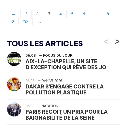
←
1
2
3
4
5
6
…
8
9
10
→
<
>
TOUS LES ARTICLES
06.08
— FOCUS DU JOUR
AIX-LA-CHAPELLE, UN SITE
D'EXCEPTION QUI RÊVE DES JO
06.08
— DAKAR 2026
DAKAR S'ENGAGE CONTRE LA
POLLUTION PLASTIQUE
06.08
— NATATION
PARIS REÇOIT UN PRIX POUR LA
BAIGNABILITÉ DE LA SEINE