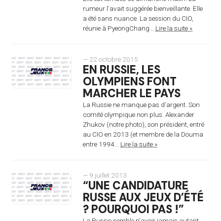
rumeur l’avait suggérée bienveillante. Elle
a été sans nuance. La session du CIO,
réunie à PyeongChang...
Lire la suite »
— 22 octobre 2015
EN RUSSIE, LES
OLYMPIENS FONT
MARCHER LE PAYS
La Russie ne manque pas d’argent. Son
comité olympique non plus. Alexander
Zhukov (notre photo), son président, entré
au CIO en 2013 (et membre de la Douma
entre 1994...
Lire la suite »
— 9 juillet 2013
“UNE CANDIDATURE
RUSSE AUX JEUX D’ÉTÉ
? POURQUOI PAS !”
La Russie semble n’avoir jamais autant