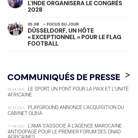
L'INDE ORGANISERA LE CONGRÈS
2028
05.08
— FOCUS DU JOUR
DÜSSELDORF, UN HÔTE
« EXCEPTIONNEL » POUR LE FLAG
FOOTBALL
05.08
— LUGE
LE RÊVE DE VOIR LA LUGE ALPINE
<
>
COMMUNIQUÉS DE PRESSE
AUX JO « N'EST PAS FINI »
LE SPORT, UN PONT POUR LA PAIX ET L’UNITÉ
06.04.2026
05.08
— TIR À L'ARC
AFRICAINE
DES MONDIAUX À BRISBANE SUR LA
ROUTE DES JO 2032
PLAYGROUND ANNONCE L’ACQUISITION DU
02.10.2025
CABINET OLBIA
05.08
— ALPES FRANÇAISES 2030
LE VILLAGE OLYMPIQUE DES ARAVIS
L’AMA S’ASSOCIE À L’AGENCE MAROCAINE
17.04.2025
SE DESSINE
ANTIDOPAGE POUR LE PREMIER FORUM DES ONAD
AFRICAINES