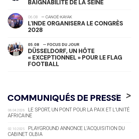
BAIGNABILITÉ DE LA SEINE
06.08
— CANOË-KAYAK
L'INDE ORGANISERA LE CONGRÈS
2028
05.08
— FOCUS DU JOUR
DÜSSELDORF, UN HÔTE
« EXCEPTIONNEL » POUR LE FLAG
FOOTBALL
05.08
— LUGE
LE RÊVE DE VOIR LA LUGE ALPINE
<
>
COMMUNIQUÉS DE PRESSE
AUX JO « N'EST PAS FINI »
LE SPORT, UN PONT POUR LA PAIX ET L’UNITÉ
06.04.2026
05.08
— TIR À L'ARC
AFRICAINE
DES MONDIAUX À BRISBANE SUR LA
ROUTE DES JO 2032
PLAYGROUND ANNONCE L’ACQUISITION DU
02.10.2025
CABINET OLBIA