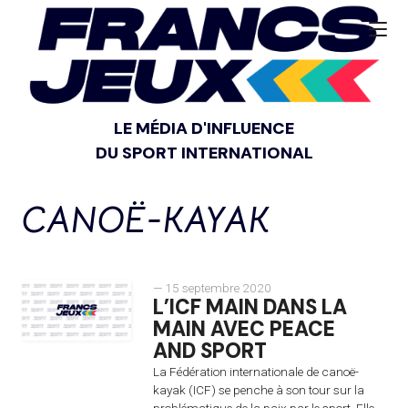
LE MÉDIA D'INFLUENCE
DU SPORT INTERNATIONAL
CANOË-KAYAK
— 15 septembre 2020
L’ICF MAIN DANS LA
MAIN AVEC PEACE
AND SPORT
La Fédération internationale de canoë-
kayak (ICF) se penche à son tour sur la
problématique de la paix par le sport. Elle