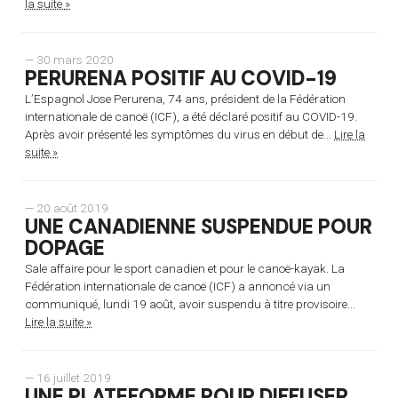
la suite »
— 30 mars 2020
PERURENA POSITIF AU COVID-19
L’Espagnol Jose Perurena, 74 ans, président de la Fédération
internationale de canoë (ICF), a été déclaré positif au COVID-19.
Après avoir présenté les symptômes du virus en début de...
Lire la
suite »
— 20 août 2019
UNE CANADIENNE SUSPENDUE POUR
DOPAGE
Sale affaire pour le sport canadien et pour le canoë-kayak. La
Fédération internationale de canoë (ICF) a annoncé via un
communiqué, lundi 19 août, avoir suspendu à titre provisoire...
Lire la suite »
— 16 juillet 2019
UNE PLATEFORME POUR DIFFUSER