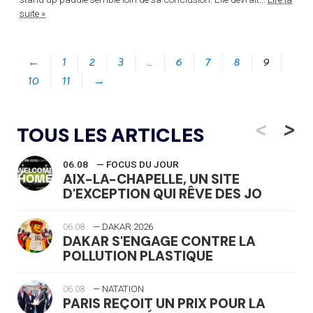
suite »
←
1
2
3
…
6
7
8
9
10
11
→
<
>
TOUS LES ARTICLES
06.08
— FOCUS DU JOUR
AIX-LA-CHAPELLE, UN SITE
D'EXCEPTION QUI RÊVE DES JO
06.08
— DAKAR 2026
DAKAR S'ENGAGE CONTRE LA
POLLUTION PLASTIQUE
06.08
— NATATION
PARIS REÇOIT UN PRIX POUR LA