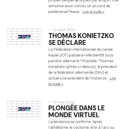
annonce avoir conclu un accord de
partenariat Peace...
Lire la suite »
— 12 août 2020
THOMAS KONIETZKO
SE DÉCLARE
La Fédération internationale de canoë-
kayak (ICF) passera-t-elle bientôt sous
pavillon allemand ? Possible. Thomas
Konietzko (photo ci-dessus), le président
de la fédération allemande (DKV) et
actuel vice-président de l’instance...
Lire
la suite »
— 15 mai 2020
PLONGÉE DANS LE
MONDE VIRTUEL
La tendance se confirme. Après
l’athlétisme, le cyclisme, le tir à l’arc ou