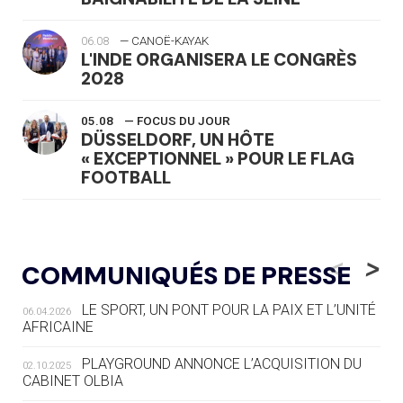
06.08
— CANOË-KAYAK
L'INDE ORGANISERA LE CONGRÈS
2028
05.08
— FOCUS DU JOUR
DÜSSELDORF, UN HÔTE
« EXCEPTIONNEL » POUR LE FLAG
FOOTBALL
05.08
— LUGE
LE RÊVE DE VOIR LA LUGE ALPINE
<
>
COMMUNIQUÉS DE PRESSE
AUX JO « N'EST PAS FINI »
LE SPORT, UN PONT POUR LA PAIX ET L’UNITÉ
06.04.2026
05.08
— TIR À L'ARC
AFRICAINE
DES MONDIAUX À BRISBANE SUR LA
ROUTE DES JO 2032
PLAYGROUND ANNONCE L’ACQUISITION DU
02.10.2025
CABINET OLBIA
05.08
— ALPES FRANÇAISES 2030