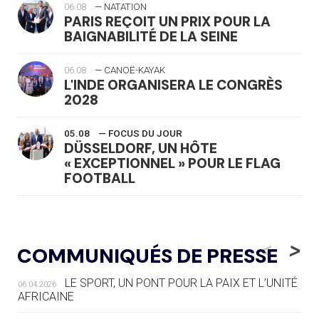
06.08
— NATATION
PARIS REÇOIT UN PRIX POUR LA
BAIGNABILITÉ DE LA SEINE
06.08
— CANOË-KAYAK
L'INDE ORGANISERA LE CONGRÈS
2028
05.08
— FOCUS DU JOUR
DÜSSELDORF, UN HÔTE
« EXCEPTIONNEL » POUR LE FLAG
FOOTBALL
05.08
— LUGE
LE RÊVE DE VOIR LA LUGE ALPINE
<
>
COMMUNIQUÉS DE PRESSE
AUX JO « N'EST PAS FINI »
LE SPORT, UN PONT POUR LA PAIX ET L’UNITÉ
06.04.2026
05.08
— TIR À L'ARC
AFRICAINE
DES MONDIAUX À BRISBANE SUR LA
ROUTE DES JO 2032