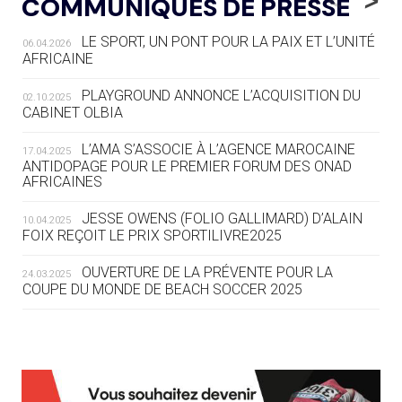
COMMUNIQUÉS DE PRESSE
AUX JO « N'EST PAS FINI »
LE SPORT, UN PONT POUR LA PAIX ET L’UNITÉ
06.04.2026
05.08
— TIR À L'ARC
AFRICAINE
DES MONDIAUX À BRISBANE SUR LA
ROUTE DES JO 2032
PLAYGROUND ANNONCE L’ACQUISITION DU
02.10.2025
CABINET OLBIA
05.08
— ALPES FRANÇAISES 2030
LE VILLAGE OLYMPIQUE DES ARAVIS
L’AMA S’ASSOCIE À L’AGENCE MAROCAINE
17.04.2025
SE DESSINE
ANTIDOPAGE POUR LE PREMIER FORUM DES ONAD
AFRICAINES
04.08
— FOCUS DU JOUR
JESSE OWENS (FOLIO GALLIMARD) D’ALAIN
10.04.2025
LE COJOP A TROUVÉ SON VILLAGE
FOIX REÇOIT LE PRIX SPORTILIVRE2025
OLYMPIQUE LYONNAIS
OUVERTURE DE LA PRÉVENTE POUR LA
24.03.2025
COUPE DU MONDE DE BEACH SOCCER 2025
04.08
— ALLEMAGNE
« L'ALLEMAGNE PEUT DÉMONTRER
COMMENT ORGANISER DES JO
RESPONSABLES »
L’AMA FÉLICITE RICHARD POUND ET VALÉRIE
24.03.2025
FOURNEYRON, RÉCOMPENSÉS DE L’ORDRE OLYMPIQUE
L’AMA RECHERCHE DES HÔTES POUR LES
13.03.2025