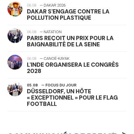
06.08
— DAKAR 2026
DAKAR S'ENGAGE CONTRE LA
POLLUTION PLASTIQUE
06.08
— NATATION
PARIS REÇOIT UN PRIX POUR LA
BAIGNABILITÉ DE LA SEINE
06.08
— CANOË-KAYAK
L'INDE ORGANISERA LE CONGRÈS
2028
05.08
— FOCUS DU JOUR
DÜSSELDORF, UN HÔTE
« EXCEPTIONNEL » POUR LE FLAG
FOOTBALL
05.08
— LUGE
LE RÊVE DE VOIR LA LUGE ALPINE
<
>