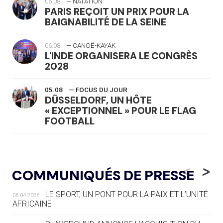
06.08
— NATATION
PARIS REÇOIT UN PRIX POUR LA
BAIGNABILITÉ DE LA SEINE
06.08
— CANOË-KAYAK
L'INDE ORGANISERA LE CONGRÈS
2028
05.08
— FOCUS DU JOUR
DÜSSELDORF, UN HÔTE
« EXCEPTIONNEL » POUR LE FLAG
FOOTBALL
05.08
— LUGE
LE RÊVE DE VOIR LA LUGE ALPINE
<
>
COMMUNIQUÉS DE PRESSE
AUX JO « N'EST PAS FINI »
LE SPORT, UN PONT POUR LA PAIX ET L’UNITÉ
06.04.2026
05.08
— TIR À L'ARC
AFRICAINE
DES MONDIAUX À BRISBANE SUR LA
ROUTE DES JO 2032