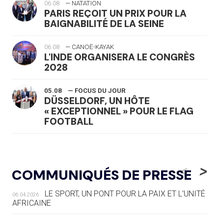
06.08
— NATATION
PARIS REÇOIT UN PRIX POUR LA
BAIGNABILITÉ DE LA SEINE
06.08
— CANOË-KAYAK
L'INDE ORGANISERA LE CONGRÈS
2028
05.08
— FOCUS DU JOUR
DÜSSELDORF, UN HÔTE
« EXCEPTIONNEL » POUR LE FLAG
FOOTBALL
05.08
— LUGE
LE RÊVE DE VOIR LA LUGE ALPINE
<
>
COMMUNIQUÉS DE PRESSE
AUX JO « N'EST PAS FINI »
LE SPORT, UN PONT POUR LA PAIX ET L’UNITÉ
06.04.2026
05.08
— TIR À L'ARC
AFRICAINE
DES MONDIAUX À BRISBANE SUR LA
ROUTE DES JO 2032