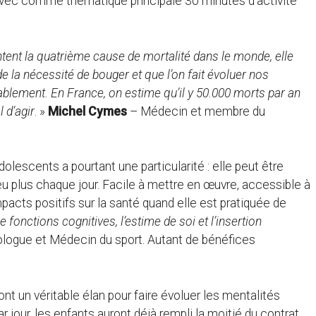
avec comme thématique principale 30 minutes d’activité
ntent la quatrième cause de mortalité dans le monde, elle
e la nécessité de bouger et que l’on fait évoluer nos
ablement. En France, on estime qu’il y 50.000 morts par an
 d’agir
. »
Michel Cymes
– Médecin et membre du
olescents a pourtant une particularité : elle peut être
eu plus chaque jour. Facile à mettre en œuvre, accessible à
mpacts positifs sur la santé quand elle est pratiquée de
e fonctions cognitives, l’estime de soi et l’insertion
iologue et Médecin du sport. Autant de bénéfices
 un véritable élan pour faire évoluer les mentalités
our, les enfants auront déjà rempli la moitié du contrat