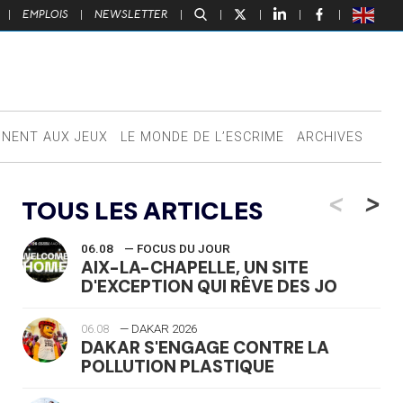
|
EMPLOIS
|
NEWSLETTER
|
|
|
|
|
NNENT AUX JEUX
LE MONDE DE L’ESCRIME
ARCHIVES
<
>
TOUS LES ARTICLES
06.08
— FOCUS DU JOUR
AIX-LA-CHAPELLE, UN SITE
D'EXCEPTION QUI RÊVE DES JO
06.08
— DAKAR 2026
DAKAR S'ENGAGE CONTRE LA
POLLUTION PLASTIQUE