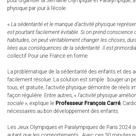
pour organiser la Semaine Olympique et Paralympique, 
physique par jour à l’école.
«
La sédentarité et le manque d’activité physique représe
est pourtant facilement évitable. Si on prend conscience d
habitudes, on peut véritablement changer les choses, dur
liées aux conséquences de la sédentarité. Il est primordial
collectif Pour une France en forme.
La problématique de la sédentarité des enfants et des ad
facilement résolue. La solution est simple : bouger un p
tous, et gratuite, l’activité physique démontre de réels i
façon régulière. Entre autres, «
l’activité physique amélior
sociale
», explique le
Professeur François Carré
, Card
nécessaires au bon développement des enfants.
Les Jeux Olympiques et Paralympiques de Paris 2024 sont
autant que les comportements. Avec ces 30 minutes par j