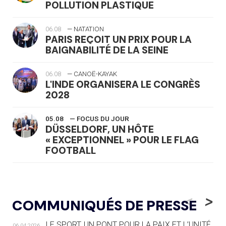
POLLUTION PLASTIQUE
06.08
— NATATION
PARIS REÇOIT UN PRIX POUR LA
BAIGNABILITÉ DE LA SEINE
06.08
— CANOË-KAYAK
L'INDE ORGANISERA LE CONGRÈS
2028
05.08
— FOCUS DU JOUR
DÜSSELDORF, UN HÔTE
« EXCEPTIONNEL » POUR LE FLAG
FOOTBALL
05.08
— LUGE
LE RÊVE DE VOIR LA LUGE ALPINE
<
>
COMMUNIQUÉS DE PRESSE
AUX JO « N'EST PAS FINI »
LE SPORT, UN PONT POUR LA PAIX ET L’UNITÉ
06.04.2026