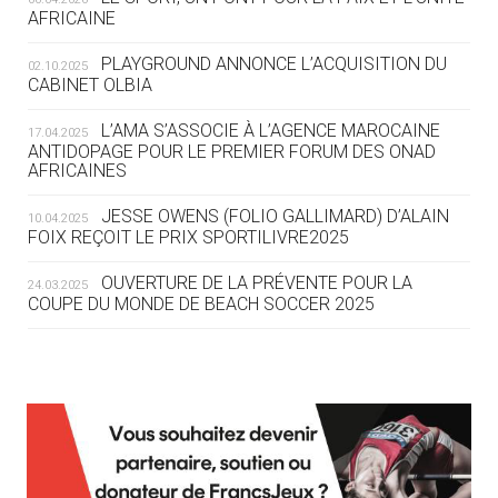
05.08
— TIR À L'ARC
AFRICAINE
DES MONDIAUX À BRISBANE SUR LA
ROUTE DES JO 2032
PLAYGROUND ANNONCE L’ACQUISITION DU
02.10.2025
CABINET OLBIA
05.08
— ALPES FRANÇAISES 2030
LE VILLAGE OLYMPIQUE DES ARAVIS
L’AMA S’ASSOCIE À L’AGENCE MAROCAINE
17.04.2025
SE DESSINE
ANTIDOPAGE POUR LE PREMIER FORUM DES ONAD
AFRICAINES
04.08
— FOCUS DU JOUR
JESSE OWENS (FOLIO GALLIMARD) D’ALAIN
10.04.2025
LE COJOP A TROUVÉ SON VILLAGE
FOIX REÇOIT LE PRIX SPORTILIVRE2025
OLYMPIQUE LYONNAIS
OUVERTURE DE LA PRÉVENTE POUR LA
24.03.2025
COUPE DU MONDE DE BEACH SOCCER 2025
04.08
— ALLEMAGNE
« L'ALLEMAGNE PEUT DÉMONTRER
COMMENT ORGANISER DES JO
RESPONSABLES »
L’AMA FÉLICITE RICHARD POUND ET VALÉRIE
24.03.2025
FOURNEYRON, RÉCOMPENSÉS DE L’ORDRE OLYMPIQUE
L’AMA RECHERCHE DES HÔTES POUR LES
13.03.2025
04.08
— ESCRIME
RÉUNIONS DU CONSEIL DE FONDATION ET DU COMITÉ
LA FIE LANCE LES GRANDES
EXÉCUTIF
MANŒUVRES EN VUE DES JO