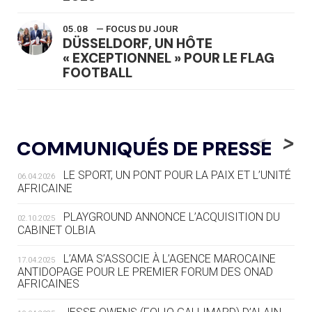
05.08
— FOCUS DU JOUR
DÜSSELDORF, UN HÔTE
« EXCEPTIONNEL » POUR LE FLAG
FOOTBALL
05.08
— LUGE
LE RÊVE DE VOIR LA LUGE ALPINE
<
>
COMMUNIQUÉS DE PRESSE
AUX JO « N'EST PAS FINI »
LE SPORT, UN PONT POUR LA PAIX ET L’UNITÉ
06.04.2026
05.08
— TIR À L'ARC
AFRICAINE
DES MONDIAUX À BRISBANE SUR LA
ROUTE DES JO 2032
PLAYGROUND ANNONCE L’ACQUISITION DU
02.10.2025
CABINET OLBIA
05.08
— ALPES FRANÇAISES 2030
LE VILLAGE OLYMPIQUE DES ARAVIS
L’AMA S’ASSOCIE À L’AGENCE MAROCAINE
17.04.2025
SE DESSINE
ANTIDOPAGE POUR LE PREMIER FORUM DES ONAD
AFRICAINES
04.08
— FOCUS DU JOUR