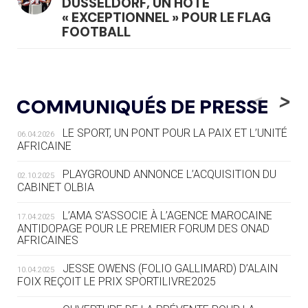
DÜSSELDORF, UN HÔTE
« EXCEPTIONNEL » POUR LE FLAG
FOOTBALL
05.08
— LUGE
LE RÊVE DE VOIR LA LUGE ALPINE
<
>
COMMUNIQUÉS DE PRESSE
AUX JO « N'EST PAS FINI »
LE SPORT, UN PONT POUR LA PAIX ET L’UNITÉ
06.04.2026
05.08
— TIR À L'ARC
AFRICAINE
DES MONDIAUX À BRISBANE SUR LA
ROUTE DES JO 2032
PLAYGROUND ANNONCE L’ACQUISITION DU
02.10.2025
CABINET OLBIA
05.08
— ALPES FRANÇAISES 2030
LE VILLAGE OLYMPIQUE DES ARAVIS
L’AMA S’ASSOCIE À L’AGENCE MAROCAINE
17.04.2025
SE DESSINE
ANTIDOPAGE POUR LE PREMIER FORUM DES ONAD
AFRICAINES
04.08
— FOCUS DU JOUR
JESSE OWENS (FOLIO GALLIMARD) D’ALAIN
10.04.2025
LE COJOP A TROUVÉ SON VILLAGE
FOIX REÇOIT LE PRIX SPORTILIVRE2025
OLYMPIQUE LYONNAIS