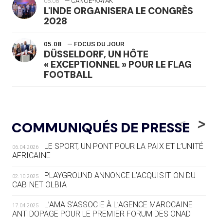
06.08
— CANOË-KAYAK
L'INDE ORGANISERA LE CONGRÈS
2028
05.08
— FOCUS DU JOUR
DÜSSELDORF, UN HÔTE
« EXCEPTIONNEL » POUR LE FLAG
FOOTBALL
05.08
— LUGE
LE RÊVE DE VOIR LA LUGE ALPINE
<
>
COMMUNIQUÉS DE PRESSE
AUX JO « N'EST PAS FINI »
LE SPORT, UN PONT POUR LA PAIX ET L’UNITÉ
06.04.2026
05.08
— TIR À L'ARC
AFRICAINE
DES MONDIAUX À BRISBANE SUR LA
ROUTE DES JO 2032
PLAYGROUND ANNONCE L’ACQUISITION DU
02.10.2025
CABINET OLBIA
05.08
— ALPES FRANÇAISES 2030
LE VILLAGE OLYMPIQUE DES ARAVIS
L’AMA S’ASSOCIE À L’AGENCE MAROCAINE
17.04.2025
SE DESSINE
ANTIDOPAGE POUR LE PREMIER FORUM DES ONAD