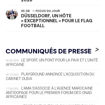
05.08
— FOCUS DU JOUR
DÜSSELDORF, UN HÔTE
« EXCEPTIONNEL » POUR LE FLAG
FOOTBALL
05.08
— LUGE
LE RÊVE DE VOIR LA LUGE ALPINE
<
>
COMMUNIQUÉS DE PRESSE
AUX JO « N'EST PAS FINI »
LE SPORT, UN PONT POUR LA PAIX ET L’UNITÉ
06.04.2026
05.08
— TIR À L'ARC
AFRICAINE
DES MONDIAUX À BRISBANE SUR LA
ROUTE DES JO 2032
PLAYGROUND ANNONCE L’ACQUISITION DU
02.10.2025
CABINET OLBIA
05.08
— ALPES FRANÇAISES 2030
LE VILLAGE OLYMPIQUE DES ARAVIS
L’AMA S’ASSOCIE À L’AGENCE MAROCAINE
17.04.2025
SE DESSINE
ANTIDOPAGE POUR LE PREMIER FORUM DES ONAD
AFRICAINES
04.08
— FOCUS DU JOUR