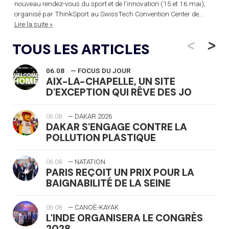
nouveau rendez-vous du sport et de l’innovation (15 et 16 mai),
organisé par ThinkSport au SwissTech Convention Center de...
Lire la suite »
<
>
TOUS LES ARTICLES
06.08
— FOCUS DU JOUR
AIX-LA-CHAPELLE, UN SITE
D'EXCEPTION QUI RÊVE DES JO
06.08
— DAKAR 2026
DAKAR S'ENGAGE CONTRE LA
POLLUTION PLASTIQUE
06.08
— NATATION
PARIS REÇOIT UN PRIX POUR LA
BAIGNABILITÉ DE LA SEINE
06.08
— CANOË-KAYAK
L'INDE ORGANISERA LE CONGRÈS
2028