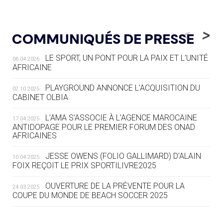
05.08
— LUGE
LE RÊVE DE VOIR LA LUGE ALPINE
<
>
COMMUNIQUÉS DE PRESSE
AUX JO « N'EST PAS FINI »
LE SPORT, UN PONT POUR LA PAIX ET L’UNITÉ
06.04.2026
05.08
— TIR À L'ARC
AFRICAINE
DES MONDIAUX À BRISBANE SUR LA
ROUTE DES JO 2032
PLAYGROUND ANNONCE L’ACQUISITION DU
02.10.2025
CABINET OLBIA
05.08
— ALPES FRANÇAISES 2030
LE VILLAGE OLYMPIQUE DES ARAVIS
L’AMA S’ASSOCIE À L’AGENCE MAROCAINE
17.04.2025
SE DESSINE
ANTIDOPAGE POUR LE PREMIER FORUM DES ONAD
AFRICAINES
04.08
— FOCUS DU JOUR
JESSE OWENS (FOLIO GALLIMARD) D’ALAIN
10.04.2025
LE COJOP A TROUVÉ SON VILLAGE
FOIX REÇOIT LE PRIX SPORTILIVRE2025
OLYMPIQUE LYONNAIS
OUVERTURE DE LA PRÉVENTE POUR LA
24.03.2025
COUPE DU MONDE DE BEACH SOCCER 2025
04.08
— ALLEMAGNE
« L'ALLEMAGNE PEUT DÉMONTRER
COMMENT ORGANISER DES JO