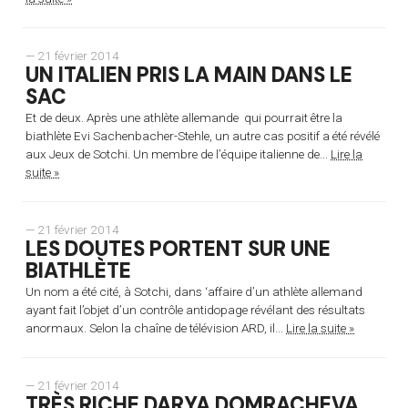
— 21 février 2014
UN ITALIEN PRIS LA MAIN DANS LE
SAC
Et de deux. Après une athlète allemande qui pourrait être la
biathlète Evi Sachenbacher-Stehle, un autre cas positif a été révélé
aux Jeux de Sotchi. Un membre de l’équipe italienne de...
Lire la
suite »
— 21 février 2014
LES DOUTES PORTENT SUR UNE
BIATHLÈTE
Un nom a été cité, à Sotchi, dans ‘affaire d’un athlète allemand
ayant fait l’objet d’un contrôle antidopage révélant des résultats
anormaux. Selon la chaîne de télévision ARD, il...
Lire la suite »
— 21 février 2014
TRÈS RICHE DARYA DOMRACHEVA