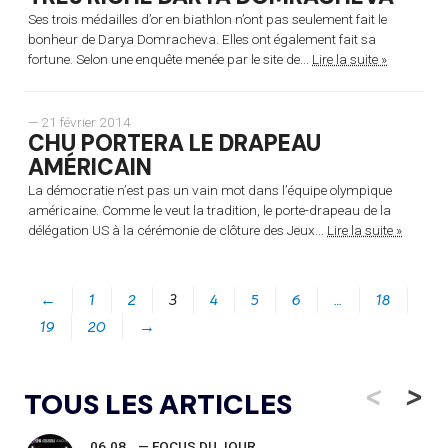
Ses trois médailles d’or en biathlon n’ont pas seulement fait le
bonheur de Darya Domracheva. Elles ont également fait sa
fortune. Selon une enquête menée par le site de...
Lire la suite »
— 21 février 2014
CHU PORTERA LE DRAPEAU
AMÉRICAIN
La démocratie n’est pas un vain mot dans l’équipe olympique
américaine. Comme le veut la tradition, le porte-drapeau de la
délégation US à la cérémonie de clôture des Jeux...
Lire la suite »
←
1
2
3
4
5
6
…
18
19
20
→
<
>
TOUS LES ARTICLES
06.08
— FOCUS DU JOUR