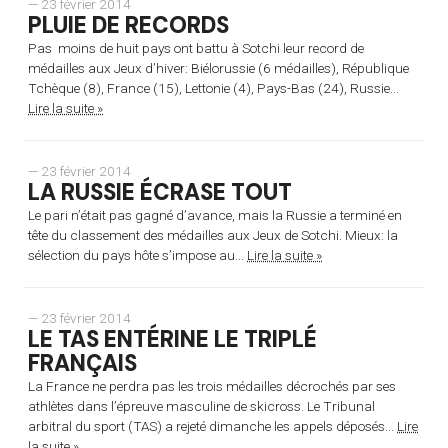
— 23 février 2014
PLUIE DE RECORDS
Pas moins de huit pays ont battu à Sotchi leur record de
médailles aux Jeux d’hiver: Biélorussie (6 médailles), République
Tchèque (8), France (15), Lettonie (4), Pays-Bas (24), Russie...
Lire la suite »
— 23 février 2014
LA RUSSIE ÉCRASE TOUT
Le pari n’était pas gagné d’avance, mais la Russie a terminé en
tête du classement des médailles aux Jeux de Sotchi. Mieux: la
sélection du pays hôte s’impose au...
Lire la suite »
— 23 février 2014
LE TAS ENTÉRINE LE TRIPLÉ
FRANÇAIS
La France ne perdra pas les trois médailles décrochés par ses
athlètes dans l’épreuve masculine de skicross. Le Tribunal
arbitral du sport (TAS) a rejeté dimanche les appels déposés...
Lire
la suite »