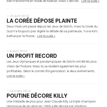
bien transformé en stade de football. Mais il devrait...
Lire la suite »
— 16 avril 2014
LA CORÉE DÉPOSE PLAINTE
Deux mois ont passé depuis les Jeux de Sotchi, mais la Corée du
Sud n’a toujours pas digéré la défaite de sa patineuse, Yuna Kim,
battue par la Russe...
Lire la suite »
— 8 avril 2014
UN PROFIT RECORD
Les Jeux olympiques et paralympiques de Sotchi ont été les plus
chers de l’histoire. Mais ils se révèlent également les plus
profitables. Selon le comité d’organisation, le deux événements...
Lire la suite »
— 24 mars 2014
POUTINE DÉCORE KILLY
Une médaille de plus pour Jean-Claude Killy. Le triple champion
olympique de ski alpin en 1968 a été décoré par Vladimir