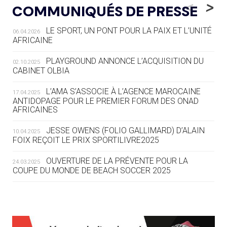
<
>
COMMUNIQUÉS DE PRESSE
AUX JO « N'EST PAS FINI »
LE SPORT, UN PONT POUR LA PAIX ET L’UNITÉ
06.04.2026
05.08
— TIR À L'ARC
AFRICAINE
DES MONDIAUX À BRISBANE SUR LA
ROUTE DES JO 2032
PLAYGROUND ANNONCE L’ACQUISITION DU
02.10.2025
CABINET OLBIA
05.08
— ALPES FRANÇAISES 2030
LE VILLAGE OLYMPIQUE DES ARAVIS
L’AMA S’ASSOCIE À L’AGENCE MAROCAINE
17.04.2025
SE DESSINE
ANTIDOPAGE POUR LE PREMIER FORUM DES ONAD
AFRICAINES
04.08
— FOCUS DU JOUR
JESSE OWENS (FOLIO GALLIMARD) D’ALAIN
10.04.2025
LE COJOP A TROUVÉ SON VILLAGE
FOIX REÇOIT LE PRIX SPORTILIVRE2025
OLYMPIQUE LYONNAIS
OUVERTURE DE LA PRÉVENTE POUR LA
24.03.2025
COUPE DU MONDE DE BEACH SOCCER 2025
04.08
— ALLEMAGNE
« L'ALLEMAGNE PEUT DÉMONTRER
COMMENT ORGANISER DES JO
RESPONSABLES »
L’AMA FÉLICITE RICHARD POUND ET VALÉRIE
24.03.2025
FOURNEYRON, RÉCOMPENSÉS DE L’ORDRE OLYMPIQUE