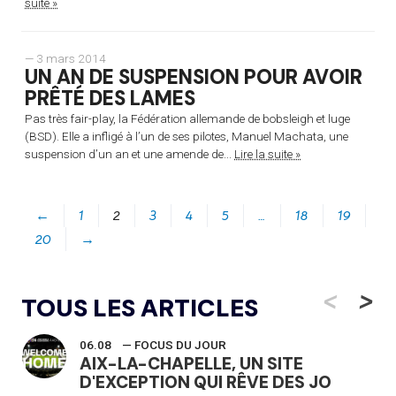
suite »
— 3 mars 2014
UN AN DE SUSPENSION POUR AVOIR
PRÊTÉ DES LAMES
Pas très fair-play, la Fédération allemande de bobsleigh et luge
(BSD). Elle a infligé à l’un de ses pilotes, Manuel Machata, une
suspension d’un an et une amende de...
Lire la suite »
←
1
2
3
4
5
…
18
19
20
→
<
>
TOUS LES ARTICLES
06.08
— FOCUS DU JOUR
AIX-LA-CHAPELLE, UN SITE
D'EXCEPTION QUI RÊVE DES JO