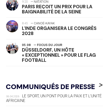
9:20
— NATATION
PARIS REÇOIT UN PRIX POUR LA
BAIGNABILITÉ DE LA SEINE
8:45
— CANOË-KAYAK
L'INDE ORGANISERA LE CONGRÈS
2028
05.08
— FOCUS DU JOUR
DÜSSELDORF, UN HÔTE
« EXCEPTIONNEL » POUR LE FLAG
FOOTBALL
05.08
— LUGE
LE RÊVE DE VOIR LA LUGE ALPINE
<
>
COMMUNIQUÉS DE PRESSE
AUX JO « N'EST PAS FINI »
LE SPORT, UN PONT POUR LA PAIX ET L’UNITÉ
06.04.2026
05.08
— TIR À L'ARC
AFRICAINE
DES MONDIAUX À BRISBANE SUR LA
ROUTE DES JO 2032