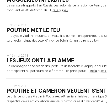
La censure frappe fort en Russie. Les autorités de la région de Perm, dans
moquant les JO de Sotchi de...
Lire la suite »
— 30 mai 2013
POUTINE MET LE FEU
Impayable Vladimir Poutine. En visite à la convention SportAccord à Sa
torche olympique des Jeux d’hiver de Sotchi à… un...
Lire la suite »
— 16 mai 2013
LES JEUX ONT LA FLAMME
La campagne de sélection des porteurs de la torche olympique pour les 
participeront au parcours de la flamme. Les principaux...
Lire la suite »
— 11 mai 2013
POUTINE ET CAMERON VEULENT S’EN
Le président russe Vladimir Poutine et le Premier ministre britannique
respectifs devraient collaborer aux Jeux olympiques d’hiver de 2014...
L