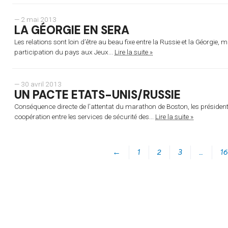
— 2 mai 2013
LA GÉORGIE EN SERA
Les relations sont loin d’être au beau fixe entre la Russie et la Géorgie,
participation du pays aux Jeux...
Lire la suite »
— 30 avril 2013
UN PACTE ETATS-UNIS/RUSSIE
Conséquence directe de l’attentat du marathon de Boston, les président
coopération entre les services de sécurité des...
Lire la suite »
←
1
2
3
…
16