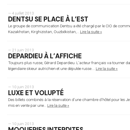
— 4 juillet 2013
DENTSU SE PLACE À L’EST
Le groupe de communication Dentsu a été chargé par le CIO de commerci
Kazakhstan, Kirghizistan, Ouzbékistan,...
Lire la suite »
— 21 juin 2013
DEPARDIEU À L’AFFICHE
Toujours plus russe, Gérard Depardieu. L’acteur français va tourner d
légendaire skieur autrichien et une députée russe....
Lire la suite »
— 10 juin 2013
LUXE ET VOLUPTÉ
Des billets combinés à la réservation d’une chambre d’hôtel pour les 
mis en vente par une...
Lire la suite »
— 10 juin 2013
MOQUERIES INTERDITES