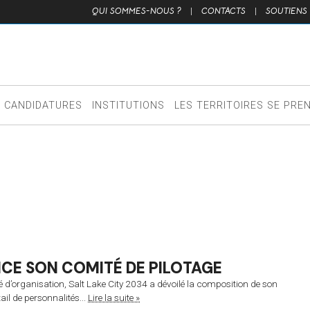
QUI SOMMES-NOUS ?
|
CONTACTS
|
SOUTIENS
CANDIDATURES
INSTITUTIONS
LES TERRITOIRES SE PRE
NCE SON COMITÉ DE PILOTAGE
 d’organisation, Salt Lake City 2034 a dévoilé la composition de son
ail de personnalités...
Lire la suite »