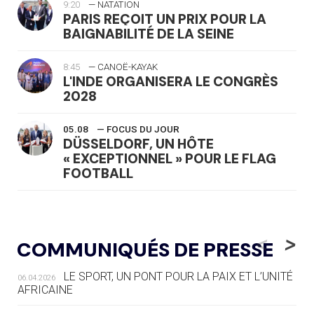
9:20
— NATATION
PARIS REÇOIT UN PRIX POUR LA
BAIGNABILITÉ DE LA SEINE
8:45
— CANOË-KAYAK
L'INDE ORGANISERA LE CONGRÈS
2028
05.08
— FOCUS DU JOUR
DÜSSELDORF, UN HÔTE
« EXCEPTIONNEL » POUR LE FLAG
FOOTBALL
05.08
— LUGE
LE RÊVE DE VOIR LA LUGE ALPINE
<
>
COMMUNIQUÉS DE PRESSE
AUX JO « N'EST PAS FINI »
LE SPORT, UN PONT POUR LA PAIX ET L’UNITÉ
06.04.2026
05.08
— TIR À L'ARC
AFRICAINE
DES MONDIAUX À BRISBANE SUR LA
ROUTE DES JO 2032