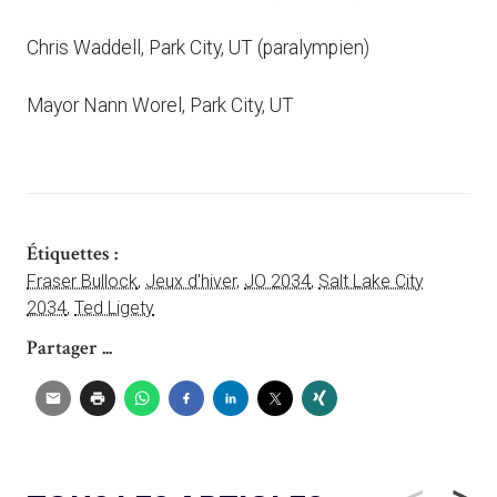
Chris Waddell, Park City, UT (paralympien)
Mayor Nann Worel, Park City, UT
Étiquettes :
Fraser Bullock
,
Jeux d'hiver
,
JO 2034
,
Salt Lake City
2034
,
Ted Ligety
Partager ...
<
>