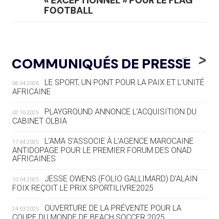
« EXCEPTIONNEL » POUR LE FLAG
FOOTBALL
05.08
— LUGE
LE RÊVE DE VOIR LA LUGE ALPINE
<
>
COMMUNIQUÉS DE PRESSE
AUX JO « N'EST PAS FINI »
LE SPORT, UN PONT POUR LA PAIX ET L’UNITÉ
06.04.2026
05.08
— TIR À L'ARC
AFRICAINE
DES MONDIAUX À BRISBANE SUR LA
ROUTE DES JO 2032
PLAYGROUND ANNONCE L’ACQUISITION DU
02.10.2025
CABINET OLBIA
05.08
— ALPES FRANÇAISES 2030
LE VILLAGE OLYMPIQUE DES ARAVIS
L’AMA S’ASSOCIE À L’AGENCE MAROCAINE
17.04.2025
SE DESSINE
ANTIDOPAGE POUR LE PREMIER FORUM DES ONAD
AFRICAINES
04.08
— FOCUS DU JOUR
JESSE OWENS (FOLIO GALLIMARD) D’ALAIN
10.04.2025
LE COJOP A TROUVÉ SON VILLAGE
FOIX REÇOIT LE PRIX SPORTILIVRE2025
OLYMPIQUE LYONNAIS
OUVERTURE DE LA PRÉVENTE POUR LA
24.03.2025
COUPE DU MONDE DE BEACH SOCCER 2025
04.08
— ALLEMAGNE