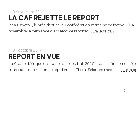
— 3 novembre 2014
LA CAF REJETTE LE REPORT
Issa Hayatou, le président de la Confédération africaine de football (CAF)
novembre la demande du Maroc de reporter...
Lire la suite »
— 31 octobre 2014
REPORT EN VUE
La Coupe d’Afrique des Nations de football 2015 pourrait finalement ê
marocains, en raison de l’épidémie d’Ebola. Selon les médias...
Lire la s
1