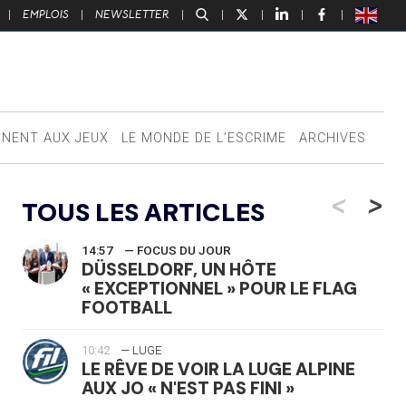
|
EMPLOIS
|
NEWSLETTER
|
|
|
|
|
NNENT AUX JEUX
LE MONDE DE L’ESCRIME
ARCHIVES
<
>
TOUS LES ARTICLES
14:57
— FOCUS DU JOUR
DÜSSELDORF, UN HÔTE
« EXCEPTIONNEL » POUR LE FLAG
FOOTBALL
10:42
— LUGE
LE RÊVE DE VOIR LA LUGE ALPINE
AUX JO « N'EST PAS FINI »