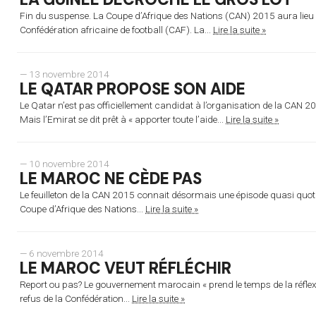
Fin du suspense. La Coupe d’Afrique des Nations (CAN) 2015 aura lieu e
Confédération africaine de football (CAF). La...
Lire la suite »
— 13 novembre 2014
LE QATAR PROPOSE SON AIDE
Le Qatar n’est pas officiellement candidat à l’organisation de la CAN 
Mais l’Emirat se dit prêt à « apporter toute l’aide...
Lire la suite »
— 10 novembre 2014
LE MAROC NE CÈDE PAS
Le feuilleton de la CAN 2015 connait désormais une épisode quasi quot
Coupe d’Afrique des Nations...
Lire la suite »
— 6 novembre 2014
LE MAROC VEUT RÉFLÉCHIR
Report ou pas? Le gouvernement marocain « prend le temps de la réflexio
refus de la Confédération...
Lire la suite »