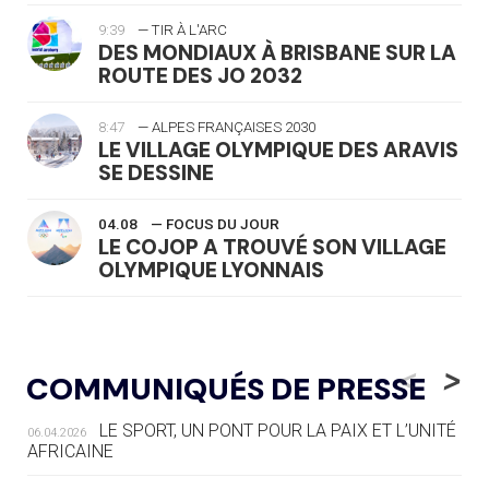
9:39
— TIR À L'ARC
DES MONDIAUX À BRISBANE SUR LA
ROUTE DES JO 2032
8:47
— ALPES FRANÇAISES 2030
LE VILLAGE OLYMPIQUE DES ARAVIS
SE DESSINE
04.08
— FOCUS DU JOUR
LE COJOP A TROUVÉ SON VILLAGE
OLYMPIQUE LYONNAIS
04.08
— ALLEMAGNE
« L'ALLEMAGNE PEUT DÉMONTRER
<
>
COMMUNIQUÉS DE PRESSE
COMMENT ORGANISER DES JO
RESPONSABLES »
LE SPORT, UN PONT POUR LA PAIX ET L’UNITÉ
06.04.2026
AFRICAINE
04.08
— ESCRIME
LA FIE LANCE LES GRANDES