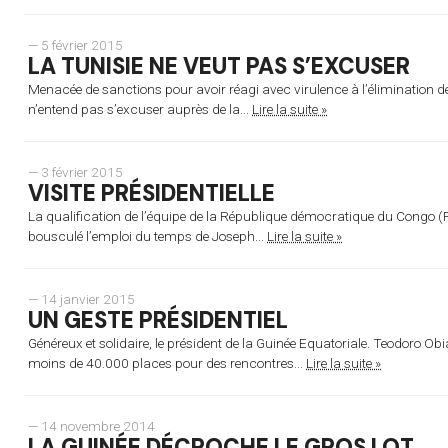
— 5 février 2015
LA TUNISIE NE VEUT PAS S’EXCUSER
Menacée de sanctions pour avoir réagi avec virulence à l’élimination de
n’entend pas s’excuser auprès de la...
Lire la suite »
— 3 février 2015
VISITE PRÉSIDENTIELLE
La qualification de l’équipe de la République démocratique du Congo (R
bousculé l’emploi du temps de Joseph...
Lire la suite »
— 14 janvier 2015
UN GESTE PRÉSIDENTIEL
Généreux et solidaire, le président de la Guinée Equatoriale. Teodoro Obi
moins de 40.000 places pour des rencontres...
Lire la suite »
— 14 novembre 2014
LA GUINÉE DÉCROCHE LE GROS LOT