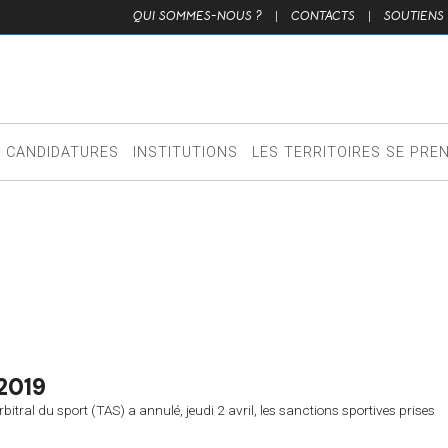
QUI SOMMES-NOUS ?
|
CONTACTS
|
SOUTIENS
CANDIDATURES
INSTITUTIONS
LES TERRITOIRES SE PRE
2019
ral du sport (TAS) a annulé, jeudi 2 avril, les sanctions sportives prises