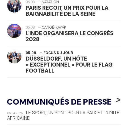
06.08
— NATATION
PARIS REÇOIT UN PRIX POUR LA
BAIGNABILITÉ DE LA SEINE
06.08
— CANOË-KAYAK
L'INDE ORGANISERA LE CONGRÈS
2028
05.08
— FOCUS DU JOUR
DÜSSELDORF, UN HÔTE
« EXCEPTIONNEL » POUR LE FLAG
FOOTBALL
05.08
— LUGE
LE RÊVE DE VOIR LA LUGE ALPINE
<
>
COMMUNIQUÉS DE PRESSE
AUX JO « N'EST PAS FINI »
LE SPORT, UN PONT POUR LA PAIX ET L’UNITÉ
06.04.2026
05.08
— TIR À L'ARC
AFRICAINE
DES MONDIAUX À BRISBANE SUR LA
ROUTE DES JO 2032