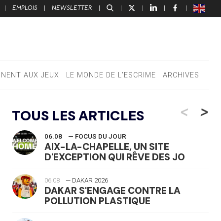
|
EMPLOIS
|
NEWSLETTER
|
|
|
|
|
NNENT AUX JEUX
LE MONDE DE L’ESCRIME
ARCHIVES
<
>
TOUS LES ARTICLES
06.08
— FOCUS DU JOUR
AIX-LA-CHAPELLE, UN SITE
D'EXCEPTION QUI RÊVE DES JO
06.08
— DAKAR 2026
DAKAR S'ENGAGE CONTRE LA
POLLUTION PLASTIQUE