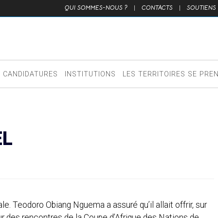
QUI SOMMES-NOUS ?
|
CONTACTS
|
SOUTIENS
CANDIDATURES
INSTITUTIONS
LES TERRITOIRES SE PRE
EL
le. Teodoro Obiang Nguema a assuré qu’il allait offrir, sur
r des rencontres de la Coupe d’Afrique des Nations de