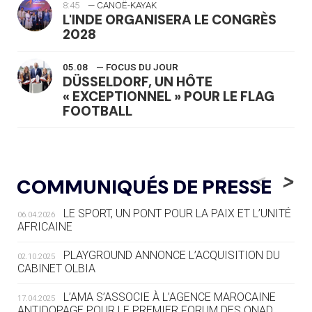
8:45
— CANOË-KAYAK
L'INDE ORGANISERA LE CONGRÈS
2028
05.08
— FOCUS DU JOUR
DÜSSELDORF, UN HÔTE
« EXCEPTIONNEL » POUR LE FLAG
FOOTBALL
05.08
— LUGE
LE RÊVE DE VOIR LA LUGE ALPINE
<
>
COMMUNIQUÉS DE PRESSE
AUX JO « N'EST PAS FINI »
LE SPORT, UN PONT POUR LA PAIX ET L’UNITÉ
06.04.2026
05.08
— TIR À L'ARC
AFRICAINE
DES MONDIAUX À BRISBANE SUR LA
ROUTE DES JO 2032
PLAYGROUND ANNONCE L’ACQUISITION DU
02.10.2025
CABINET OLBIA
05.08
— ALPES FRANÇAISES 2030
LE VILLAGE OLYMPIQUE DES ARAVIS
L’AMA S’ASSOCIE À L’AGENCE MAROCAINE
17.04.2025
SE DESSINE
ANTIDOPAGE POUR LE PREMIER FORUM DES ONAD