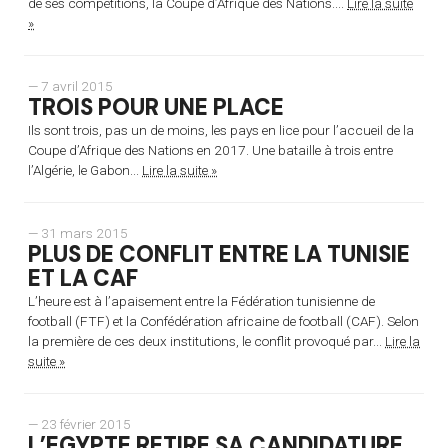
de ses compétitions, la Coupe d’Afrique des Nations....
Lire la suite
»
— 7 avril 2015
TROIS POUR UNE PLACE
Ils sont trois, pas un de moins, les pays en lice pour l’accueil de la
Coupe d’Afrique des Nations en 2017. Une bataille à trois entre
l’Algérie, le Gabon...
Lire la suite »
— 31 mars 2015
PLUS DE CONFLIT ENTRE LA TUNISIE
ET LA CAF
L’heure est à l’apaisement entre la Fédération tunisienne de
football (FTF) et la Confédération africaine de football (CAF). Selon
la première de ces deux institutions, le conflit provoqué par...
Lire la
suite »
— 23 février 2015
L’EGYPTE RETIRE SA CANDIDATURE