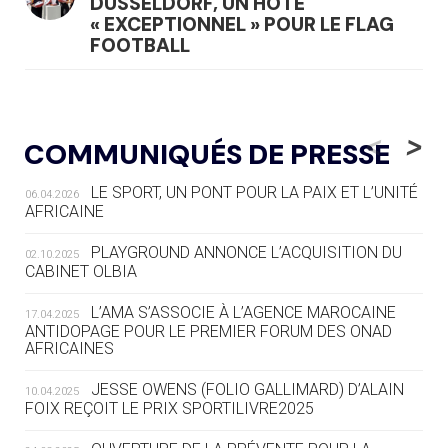
DÜSSELDORF, UN HÔTE
« EXCEPTIONNEL » POUR LE FLAG
FOOTBALL
05.08
— LUGE
LE RÊVE DE VOIR LA LUGE ALPINE
<
>
COMMUNIQUÉS DE PRESSE
AUX JO « N'EST PAS FINI »
LE SPORT, UN PONT POUR LA PAIX ET L’UNITÉ
06.04.2026
05.08
— TIR À L'ARC
AFRICAINE
DES MONDIAUX À BRISBANE SUR LA
ROUTE DES JO 2032
PLAYGROUND ANNONCE L’ACQUISITION DU
02.10.2025
CABINET OLBIA
05.08
— ALPES FRANÇAISES 2030
LE VILLAGE OLYMPIQUE DES ARAVIS
L’AMA S’ASSOCIE À L’AGENCE MAROCAINE
17.04.2025
SE DESSINE
ANTIDOPAGE POUR LE PREMIER FORUM DES ONAD
AFRICAINES
04.08
— FOCUS DU JOUR
JESSE OWENS (FOLIO GALLIMARD) D’ALAIN
10.04.2025
LE COJOP A TROUVÉ SON VILLAGE
FOIX REÇOIT LE PRIX SPORTILIVRE2025
OLYMPIQUE LYONNAIS