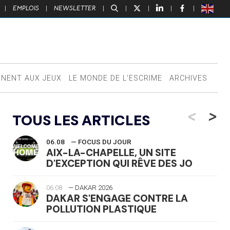
|
EMPLOIS
|
NEWSLETTER
|
|
|
|
|
NNENT AUX JEUX
LE MONDE DE L’ESCRIME
ARCHIVES
<
>
TOUS LES ARTICLES
06.08
— FOCUS DU JOUR
AIX-LA-CHAPELLE, UN SITE
D'EXCEPTION QUI RÊVE DES JO
06.08
— DAKAR 2026
DAKAR S'ENGAGE CONTRE LA
POLLUTION PLASTIQUE