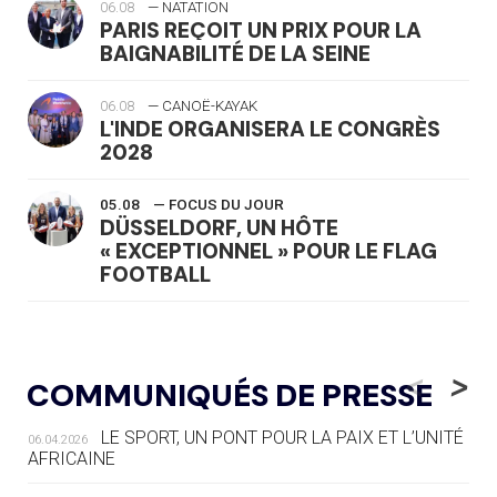
06.08
— NATATION
PARIS REÇOIT UN PRIX POUR LA
BAIGNABILITÉ DE LA SEINE
06.08
— CANOË-KAYAK
L'INDE ORGANISERA LE CONGRÈS
2028
05.08
— FOCUS DU JOUR
DÜSSELDORF, UN HÔTE
« EXCEPTIONNEL » POUR LE FLAG
FOOTBALL
05.08
— LUGE
LE RÊVE DE VOIR LA LUGE ALPINE
<
>
COMMUNIQUÉS DE PRESSE
AUX JO « N'EST PAS FINI »
LE SPORT, UN PONT POUR LA PAIX ET L’UNITÉ
06.04.2026
05.08
— TIR À L'ARC
AFRICAINE
DES MONDIAUX À BRISBANE SUR LA
ROUTE DES JO 2032