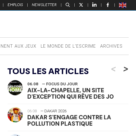
|
EMPLOIS
|
NEWSLETTER
|
|
|
|
|
NNENT AUX JEUX
LE MONDE DE L’ESCRIME
ARCHIVES
<
>
TOUS LES ARTICLES
06.08
— FOCUS DU JOUR
AIX-LA-CHAPELLE, UN SITE
D'EXCEPTION QUI RÊVE DES JO
06.08
— DAKAR 2026
DAKAR S'ENGAGE CONTRE LA
POLLUTION PLASTIQUE