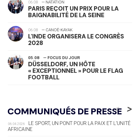
06.08
— NATATION
PARIS REÇOIT UN PRIX POUR LA
BAIGNABILITÉ DE LA SEINE
06.08
— CANOË-KAYAK
L'INDE ORGANISERA LE CONGRÈS
2028
05.08
— FOCUS DU JOUR
DÜSSELDORF, UN HÔTE
« EXCEPTIONNEL » POUR LE FLAG
FOOTBALL
05.08
— LUGE
LE RÊVE DE VOIR LA LUGE ALPINE
<
>
COMMUNIQUÉS DE PRESSE
AUX JO « N'EST PAS FINI »
LE SPORT, UN PONT POUR LA PAIX ET L’UNITÉ
06.04.2026
05.08
— TIR À L'ARC
AFRICAINE
DES MONDIAUX À BRISBANE SUR LA
ROUTE DES JO 2032