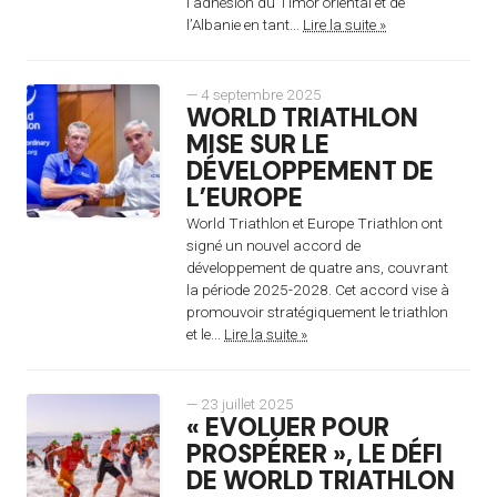
l’adhésion du Timor oriental et de
l’Albanie en tant...
Lire la suite »
— 4 septembre 2025
WORLD TRIATHLON
MISE SUR LE
DÉVELOPPEMENT DE
L’EUROPE
World Triathlon et Europe Triathlon ont
signé un nouvel accord de
développement de quatre ans, couvrant
la période 2025-2028. Cet accord vise à
promouvoir stratégiquement le triathlon
et le...
Lire la suite »
— 23 juillet 2025
« EVOLUER POUR
PROSPÉRER », LE DÉFI
DE WORLD TRIATHLON