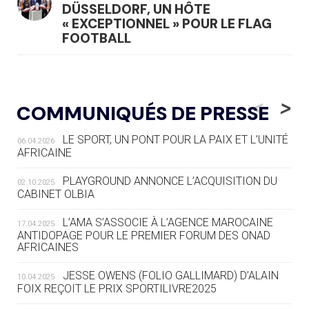
DÜSSELDORF, UN HÔTE
« EXCEPTIONNEL » POUR LE FLAG
FOOTBALL
05.08
— LUGE
LE RÊVE DE VOIR LA LUGE ALPINE
<
>
COMMUNIQUÉS DE PRESSE
AUX JO « N'EST PAS FINI »
LE SPORT, UN PONT POUR LA PAIX ET L’UNITÉ
06.04.2026
05.08
— TIR À L'ARC
AFRICAINE
DES MONDIAUX À BRISBANE SUR LA
ROUTE DES JO 2032
PLAYGROUND ANNONCE L’ACQUISITION DU
02.10.2025
CABINET OLBIA
05.08
— ALPES FRANÇAISES 2030
LE VILLAGE OLYMPIQUE DES ARAVIS
L’AMA S’ASSOCIE À L’AGENCE MAROCAINE
17.04.2025
SE DESSINE
ANTIDOPAGE POUR LE PREMIER FORUM DES ONAD
AFRICAINES
04.08
— FOCUS DU JOUR
JESSE OWENS (FOLIO GALLIMARD) D’ALAIN
10.04.2025
LE COJOP A TROUVÉ SON VILLAGE
FOIX REÇOIT LE PRIX SPORTILIVRE2025
OLYMPIQUE LYONNAIS