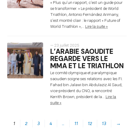
« Plus qu’un rapport, c’est un guide pour
se transformer. » Le président de World
Triathlon, Antonio Fernández Arimany,
s’est montré clair : le rapport « Future of
World Triathlon »,...
Lire la suite »
— 23 juillet 2025
L’ARABIE SAOUDITE
REGARDE VERS LE
MMA ET LE TRIATHLON
Le comité olympique et paralympique
saoudien soigne ses relations avec les FI.
Fahad bin Jalawi bin Abdulaziz Al Saud,
vice-président du CNO, a rencontré
Kerrith Brown, président de la...
Lire la
suite »
1
2
3
4
…
11
12
13
→