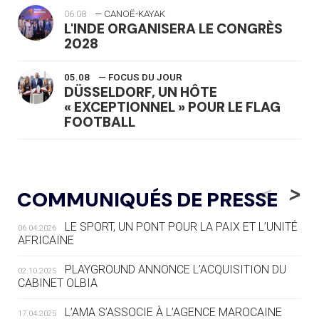
06.08
— CANOË-KAYAK
L'INDE ORGANISERA LE CONGRÈS
2028
05.08
— FOCUS DU JOUR
DÜSSELDORF, UN HÔTE
« EXCEPTIONNEL » POUR LE FLAG
FOOTBALL
05.08
— LUGE
LE RÊVE DE VOIR LA LUGE ALPINE
<
>
COMMUNIQUÉS DE PRESSE
AUX JO « N'EST PAS FINI »
LE SPORT, UN PONT POUR LA PAIX ET L’UNITÉ
06.04.2026
05.08
— TIR À L'ARC
AFRICAINE
DES MONDIAUX À BRISBANE SUR LA
ROUTE DES JO 2032
PLAYGROUND ANNONCE L’ACQUISITION DU
02.10.2025
CABINET OLBIA
05.08
— ALPES FRANÇAISES 2030
LE VILLAGE OLYMPIQUE DES ARAVIS
L’AMA S’ASSOCIE À L’AGENCE MAROCAINE
17.04.2025