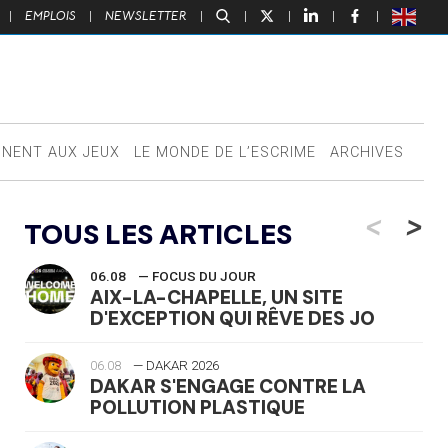
|
EMPLOIS
|
NEWSLETTER
|
|
|
|
|
NNENT AUX JEUX
LE MONDE DE L’ESCRIME
ARCHIVES
<
>
TOUS LES ARTICLES
06.08
— FOCUS DU JOUR
AIX-LA-CHAPELLE, UN SITE
D'EXCEPTION QUI RÊVE DES JO
06.08
— DAKAR 2026
DAKAR S'ENGAGE CONTRE LA
POLLUTION PLASTIQUE