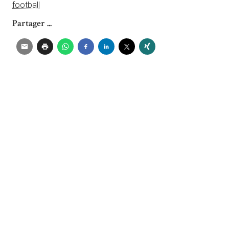
football
Partager ...