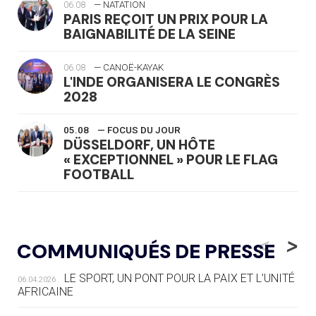
06.08
— NATATION
PARIS REÇOIT UN PRIX POUR LA
BAIGNABILITÉ DE LA SEINE
06.08
— CANOË-KAYAK
L'INDE ORGANISERA LE CONGRÈS
2028
05.08
— FOCUS DU JOUR
DÜSSELDORF, UN HÔTE
« EXCEPTIONNEL » POUR LE FLAG
FOOTBALL
05.08
— LUGE
LE RÊVE DE VOIR LA LUGE ALPINE
<
>
COMMUNIQUÉS DE PRESSE
AUX JO « N'EST PAS FINI »
LE SPORT, UN PONT POUR LA PAIX ET L’UNITÉ
06.04.2026
05.08
— TIR À L'ARC
AFRICAINE
DES MONDIAUX À BRISBANE SUR LA
ROUTE DES JO 2032