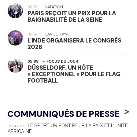
06.08
— NATATION
PARIS REÇOIT UN PRIX POUR LA
BAIGNABILITÉ DE LA SEINE
06.08
— CANOË-KAYAK
L'INDE ORGANISERA LE CONGRÈS
2028
05.08
— FOCUS DU JOUR
DÜSSELDORF, UN HÔTE
« EXCEPTIONNEL » POUR LE FLAG
FOOTBALL
05.08
— LUGE
LE RÊVE DE VOIR LA LUGE ALPINE
<
>
COMMUNIQUÉS DE PRESSE
AUX JO « N'EST PAS FINI »
LE SPORT, UN PONT POUR LA PAIX ET L’UNITÉ
06.04.2026
05.08
— TIR À L'ARC
AFRICAINE
DES MONDIAUX À BRISBANE SUR LA