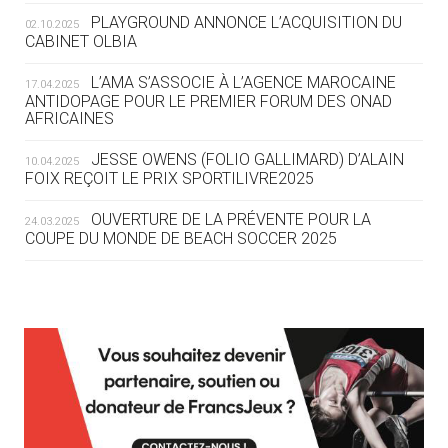
ROUTE DES JO 2032
PLAYGROUND ANNONCE L’ACQUISITION DU
02.10.2025
CABINET OLBIA
05.08
— ALPES FRANÇAISES 2030
LE VILLAGE OLYMPIQUE DES ARAVIS
L’AMA S’ASSOCIE À L’AGENCE MAROCAINE
17.04.2025
SE DESSINE
ANTIDOPAGE POUR LE PREMIER FORUM DES ONAD
AFRICAINES
04.08
— FOCUS DU JOUR
JESSE OWENS (FOLIO GALLIMARD) D’ALAIN
10.04.2025
LE COJOP A TROUVÉ SON VILLAGE
FOIX REÇOIT LE PRIX SPORTILIVRE2025
OLYMPIQUE LYONNAIS
OUVERTURE DE LA PRÉVENTE POUR LA
24.03.2025
COUPE DU MONDE DE BEACH SOCCER 2025
04.08
— ALLEMAGNE
« L'ALLEMAGNE PEUT DÉMONTRER
COMMENT ORGANISER DES JO
RESPONSABLES »
L’AMA FÉLICITE RICHARD POUND ET VALÉRIE
24.03.2025
FOURNEYRON, RÉCOMPENSÉS DE L’ORDRE OLYMPIQUE
L’AMA RECHERCHE DES HÔTES POUR LES
13.03.2025
04.08
— ESCRIME
RÉUNIONS DU CONSEIL DE FONDATION ET DU COMITÉ
LA FIE LANCE LES GRANDES
EXÉCUTIF
MANŒUVRES EN VUE DES JO
APPEL À CANDIDATURES DE L’AMA POUR LES
12.03.2025