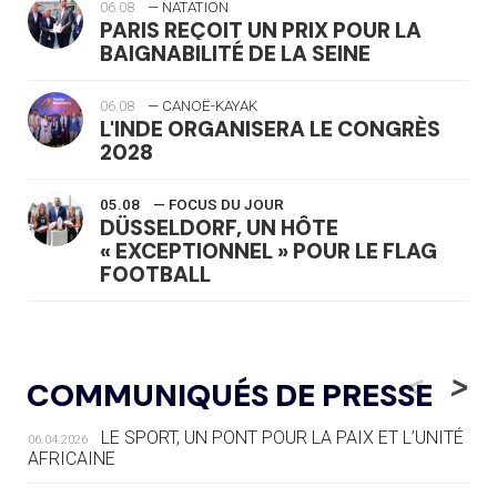
06.08
— NATATION
PARIS REÇOIT UN PRIX POUR LA
BAIGNABILITÉ DE LA SEINE
06.08
— CANOË-KAYAK
L'INDE ORGANISERA LE CONGRÈS
2028
05.08
— FOCUS DU JOUR
DÜSSELDORF, UN HÔTE
« EXCEPTIONNEL » POUR LE FLAG
FOOTBALL
05.08
— LUGE
LE RÊVE DE VOIR LA LUGE ALPINE
<
>
COMMUNIQUÉS DE PRESSE
AUX JO « N'EST PAS FINI »
LE SPORT, UN PONT POUR LA PAIX ET L’UNITÉ
06.04.2026
05.08
— TIR À L'ARC
AFRICAINE
DES MONDIAUX À BRISBANE SUR LA
ROUTE DES JO 2032