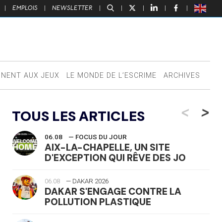
|
EMPLOIS
|
NEWSLETTER
|
|
|
|
|
NNENT AUX JEUX
LE MONDE DE L’ESCRIME
ARCHIVES
<
>
TOUS LES ARTICLES
06.08
— FOCUS DU JOUR
AIX-LA-CHAPELLE, UN SITE
D'EXCEPTION QUI RÊVE DES JO
06.08
— DAKAR 2026
DAKAR S'ENGAGE CONTRE LA
POLLUTION PLASTIQUE