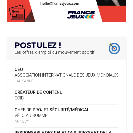
PERMANENTS
DES FRESQUES CÉLÈBRENT LES JOJ
LE PROGRAMME DES JEUNES LEADERS DU
20.02.2025
03.08
—
CIO ACCUEILLE 25 NOUVELLES RECRUES
« PARIS 2024 M'A INSPIRÉ POUR
CRÉER UN PERSONNAGE »
L’AMA FÉLICITE L’AGENCE ANTIDOPAGE DE
19.02.2025
SERBIE POUR LE DÉMANTÈLEMENT D’UN GROUPE
POSTULEZ !
CRIMINEL ORGANISÉ
03.08
— CROATIE
JOSIP VARVODIC ÉLU PRÉSIDENT
Les offres d’emploi du mouvement sportif
DU CNO
L’AMA SIGNE UN ACCORD AVEC L’IAPP QUI
19.02.2025
CONTRIBUERA À PROTÉGER LES DROITS DES
CEO
SPORTIFS
03.08
— DAKAR 2026
ASSOCIATION INTERNATIONALE DES JEUX MONDIAUX
ON CONNAÎT LA PREMIÈRE
LAUSANNE
PORTEUSE DE LA FLAMME
LA FIFA LANCE UNE PLATEFORME
18.02.2025
NUMÉRIQUE RÉPERTORIANT LES CHANGEMENTS
CRÉATEUR DE CONTENU
D’ASSOCIATION
COIB
03.08
— TIR
L’AMA PUBLIE SON PLAN STRATÉGIQUE
07.02.2025
L'ISSF ACCUEILLE UN SPONSOR
CHEF DE PROJET SÉCURITÉ/MÉDICAL
QUINQUENNAL SOUS LE THÈME « ALLER PLUS LOIN
PLATINE
VÉLO AU SOMMET
ENSEMBLE »
ANNECY
REMBOURSEMENT INTÉGRAL DES FAUTEUILS
02.08
— FOCUS DU JOUR
07.02.2025
RESPONSABLE DES RELATIONS PRESSE ET DE LA