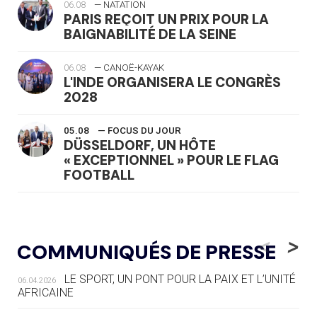
06.08
— NATATION
PARIS REÇOIT UN PRIX POUR LA
BAIGNABILITÉ DE LA SEINE
06.08
— CANOË-KAYAK
L'INDE ORGANISERA LE CONGRÈS
2028
05.08
— FOCUS DU JOUR
DÜSSELDORF, UN HÔTE
« EXCEPTIONNEL » POUR LE FLAG
FOOTBALL
05.08
— LUGE
LE RÊVE DE VOIR LA LUGE ALPINE
<
>
COMMUNIQUÉS DE PRESSE
AUX JO « N'EST PAS FINI »
LE SPORT, UN PONT POUR LA PAIX ET L’UNITÉ
06.04.2026
05.08
— TIR À L'ARC
AFRICAINE
DES MONDIAUX À BRISBANE SUR LA
ROUTE DES JO 2032