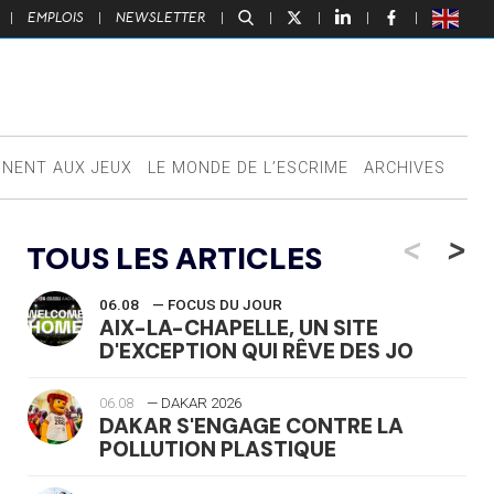
|
EMPLOIS
|
NEWSLETTER
|
|
|
|
|
NNENT AUX JEUX
LE MONDE DE L’ESCRIME
ARCHIVES
<
>
TOUS LES ARTICLES
06.08
— FOCUS DU JOUR
AIX-LA-CHAPELLE, UN SITE
D'EXCEPTION QUI RÊVE DES JO
06.08
— DAKAR 2026
DAKAR S'ENGAGE CONTRE LA
POLLUTION PLASTIQUE