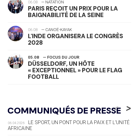
06.08
— NATATION
PARIS REÇOIT UN PRIX POUR LA
BAIGNABILITÉ DE LA SEINE
06.08
— CANOË-KAYAK
L'INDE ORGANISERA LE CONGRÈS
2028
05.08
— FOCUS DU JOUR
DÜSSELDORF, UN HÔTE
« EXCEPTIONNEL » POUR LE FLAG
FOOTBALL
05.08
— LUGE
LE RÊVE DE VOIR LA LUGE ALPINE
<
>
COMMUNIQUÉS DE PRESSE
AUX JO « N'EST PAS FINI »
LE SPORT, UN PONT POUR LA PAIX ET L’UNITÉ
06.04.2026
05.08
— TIR À L'ARC
AFRICAINE
DES MONDIAUX À BRISBANE SUR LA
ROUTE DES JO 2032