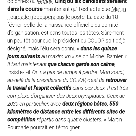
colonnes du
Monde
.
Cinq ou six candidats seraient
dans la course
maintenant qu’il est acté que
Martin
Fourcade n’occupera pas le poste
. La date du 18
février, celle de la naissance officielle du comité
d’organisation, est dans toutes les têtes. Sûrement
un peu tôt pour que le président du COJOP soit déjà
désigné, mais l’élu sera connu
«
dans les quinze
jours suivants
au maximum »
selon Michel Barnier.
«
Il faut maintenant
que chacun garde son calme
,
insiste-t-il.
On n’a pas de temps à perdre. Mon souci,
au-delà de la présidence du COJOP, c’est de
retrouver
le travail et l’esprit collectifs
dans ces Jeux. Il est très
complexe d’organiser des Jeux olympiques. Ceux de
2030 en particulier, avec
deux régions hôtes, 550
kilomètres de distance entre les différents sites de
compétition
répartis dans quatre clusters. »
Martin
Fourcade pourrait en témoigner.