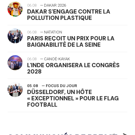
06.08
— DAKAR 2026
DAKAR S'ENGAGE CONTRE LA
POLLUTION PLASTIQUE
06.08
— NATATION
PARIS REÇOIT UN PRIX POUR LA
BAIGNABILITÉ DE LA SEINE
06.08
— CANOË-KAYAK
L'INDE ORGANISERA LE CONGRÈS
2028
05.08
— FOCUS DU JOUR
DÜSSELDORF, UN HÔTE
« EXCEPTIONNEL » POUR LE FLAG
FOOTBALL
05.08
— LUGE
LE RÊVE DE VOIR LA LUGE ALPINE
<
>