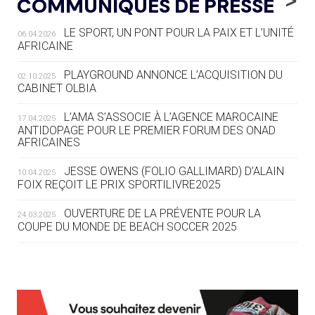
COMMUNIQUÉS DE PRESSE
AUX JO « N'EST PAS FINI »
LE SPORT, UN PONT POUR LA PAIX ET L’UNITÉ
06.04.2026
05.08
— TIR À L'ARC
AFRICAINE
DES MONDIAUX À BRISBANE SUR LA
ROUTE DES JO 2032
PLAYGROUND ANNONCE L’ACQUISITION DU
02.10.2025
CABINET OLBIA
05.08
— ALPES FRANÇAISES 2030
LE VILLAGE OLYMPIQUE DES ARAVIS
L’AMA S’ASSOCIE À L’AGENCE MAROCAINE
17.04.2025
SE DESSINE
ANTIDOPAGE POUR LE PREMIER FORUM DES ONAD
AFRICAINES
04.08
— FOCUS DU JOUR
JESSE OWENS (FOLIO GALLIMARD) D’ALAIN
10.04.2025
LE COJOP A TROUVÉ SON VILLAGE
FOIX REÇOIT LE PRIX SPORTILIVRE2025
OLYMPIQUE LYONNAIS
OUVERTURE DE LA PRÉVENTE POUR LA
24.03.2025
COUPE DU MONDE DE BEACH SOCCER 2025
04.08
— ALLEMAGNE
« L'ALLEMAGNE PEUT DÉMONTRER
COMMENT ORGANISER DES JO
RESPONSABLES »
L’AMA FÉLICITE RICHARD POUND ET VALÉRIE
24.03.2025
FOURNEYRON, RÉCOMPENSÉS DE L’ORDRE OLYMPIQUE
L’AMA RECHERCHE DES HÔTES POUR LES
13.03.2025