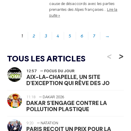
cause de désaccords avec les parties
prenantes des Alpes françaises...
Lire la
suite »
1
2
3
4
5
6
7
→
<
>
TOUS LES ARTICLES
12:57
— FOCUS DU JOUR
AIX-LA-CHAPELLE, UN SITE
D'EXCEPTION QUI RÊVE DES JO
11:18
— DAKAR 2026
DAKAR S'ENGAGE CONTRE LA
POLLUTION PLASTIQUE
9:20
— NATATION
PARIS REÇOIT UN PRIX POUR LA