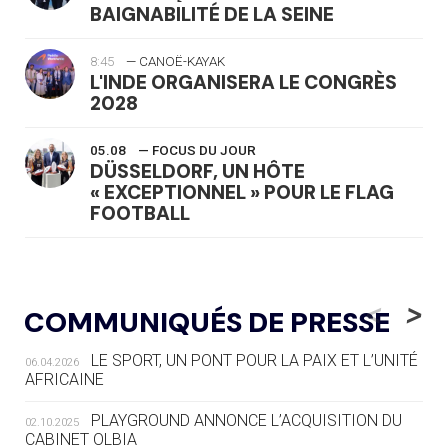
BAIGNABILITÉ DE LA SEINE
8:45
— CANOË-KAYAK
L'INDE ORGANISERA LE CONGRÈS
2028
05.08
— FOCUS DU JOUR
DÜSSELDORF, UN HÔTE
« EXCEPTIONNEL » POUR LE FLAG
FOOTBALL
05.08
— LUGE
LE RÊVE DE VOIR LA LUGE ALPINE
<
>
COMMUNIQUÉS DE PRESSE
AUX JO « N'EST PAS FINI »
LE SPORT, UN PONT POUR LA PAIX ET L’UNITÉ
06.04.2026
05.08
— TIR À L'ARC
AFRICAINE
DES MONDIAUX À BRISBANE SUR LA
ROUTE DES JO 2032
PLAYGROUND ANNONCE L’ACQUISITION DU
02.10.2025
CABINET OLBIA