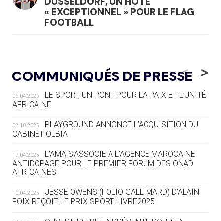
DÜSSELDORF, UN HÔTE
« EXCEPTIONNEL » POUR LE FLAG
FOOTBALL
05.08
— LUGE
LE RÊVE DE VOIR LA LUGE ALPINE
<
>
COMMUNIQUÉS DE PRESSE
AUX JO « N'EST PAS FINI »
LE SPORT, UN PONT POUR LA PAIX ET L’UNITÉ
06.04.2026
05.08
— TIR À L'ARC
AFRICAINE
DES MONDIAUX À BRISBANE SUR LA
ROUTE DES JO 2032
PLAYGROUND ANNONCE L’ACQUISITION DU
02.10.2025
CABINET OLBIA
05.08
— ALPES FRANÇAISES 2030
LE VILLAGE OLYMPIQUE DES ARAVIS
L’AMA S’ASSOCIE À L’AGENCE MAROCAINE
17.04.2025
SE DESSINE
ANTIDOPAGE POUR LE PREMIER FORUM DES ONAD
AFRICAINES
04.08
— FOCUS DU JOUR
JESSE OWENS (FOLIO GALLIMARD) D’ALAIN
10.04.2025
LE COJOP A TROUVÉ SON VILLAGE
FOIX REÇOIT LE PRIX SPORTILIVRE2025
OLYMPIQUE LYONNAIS