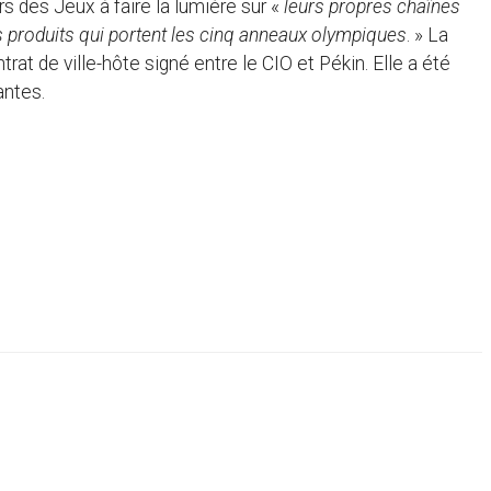
rs des Jeux à faire la lumière sur «
leurs propres chaînes
s produits qui portent les cinq anneaux olympiques
. » La
rat de ville-hôte signé entre le CIO et Pékin. Elle a été
antes.