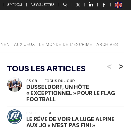
|
EMPLOIS
|
NEWSLETTER
|
|
|
|
|
NNENT AUX JEUX
LE MONDE DE L’ESCRIME
ARCHIVES
<
>
TOUS LES ARTICLES
05.08
— FOCUS DU JOUR
DÜSSELDORF, UN HÔTE
« EXCEPTIONNEL » POUR LE FLAG
FOOTBALL
05.08
— LUGE
LE RÊVE DE VOIR LA LUGE ALPINE
AUX JO « N'EST PAS FINI »