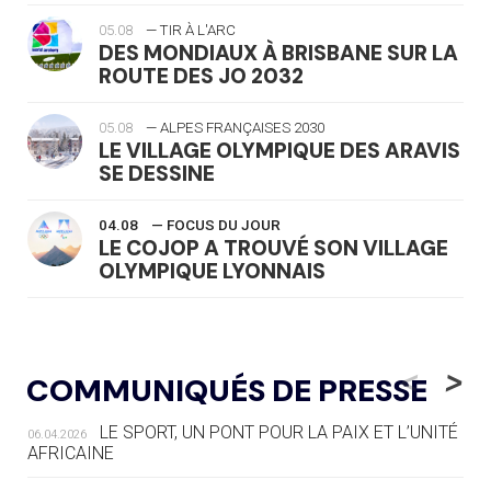
05.08
— TIR À L'ARC
DES MONDIAUX À BRISBANE SUR LA
ROUTE DES JO 2032
05.08
— ALPES FRANÇAISES 2030
LE VILLAGE OLYMPIQUE DES ARAVIS
SE DESSINE
04.08
— FOCUS DU JOUR
LE COJOP A TROUVÉ SON VILLAGE
OLYMPIQUE LYONNAIS
04.08
— ALLEMAGNE
« L'ALLEMAGNE PEUT DÉMONTRER
<
>
COMMUNIQUÉS DE PRESSE
COMMENT ORGANISER DES JO
RESPONSABLES »
LE SPORT, UN PONT POUR LA PAIX ET L’UNITÉ
06.04.2026
AFRICAINE
04.08
— ESCRIME
LA FIE LANCE LES GRANDES