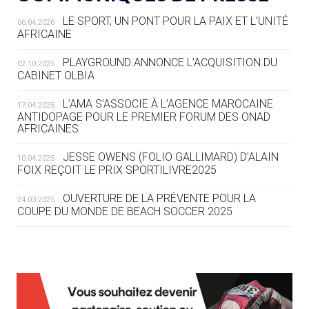
LE SPORT, UN PONT POUR LA PAIX ET L’UNITÉ
06.04.2026
05.08
— TIR À L'ARC
AFRICAINE
DES MONDIAUX À BRISBANE SUR LA
ROUTE DES JO 2032
PLAYGROUND ANNONCE L’ACQUISITION DU
02.10.2025
CABINET OLBIA
05.08
— ALPES FRANÇAISES 2030
LE VILLAGE OLYMPIQUE DES ARAVIS
L’AMA S’ASSOCIE À L’AGENCE MAROCAINE
17.04.2025
SE DESSINE
ANTIDOPAGE POUR LE PREMIER FORUM DES ONAD
AFRICAINES
04.08
— FOCUS DU JOUR
JESSE OWENS (FOLIO GALLIMARD) D’ALAIN
10.04.2025
LE COJOP A TROUVÉ SON VILLAGE
FOIX REÇOIT LE PRIX SPORTILIVRE2025
OLYMPIQUE LYONNAIS
OUVERTURE DE LA PRÉVENTE POUR LA
24.03.2025
COUPE DU MONDE DE BEACH SOCCER 2025
04.08
— ALLEMAGNE
« L'ALLEMAGNE PEUT DÉMONTRER
COMMENT ORGANISER DES JO
RESPONSABLES »
L’AMA FÉLICITE RICHARD POUND ET VALÉRIE
24.03.2025
FOURNEYRON, RÉCOMPENSÉS DE L’ORDRE OLYMPIQUE
L’AMA RECHERCHE DES HÔTES POUR LES
13.03.2025
04.08
— ESCRIME
RÉUNIONS DU CONSEIL DE FONDATION ET DU COMITÉ