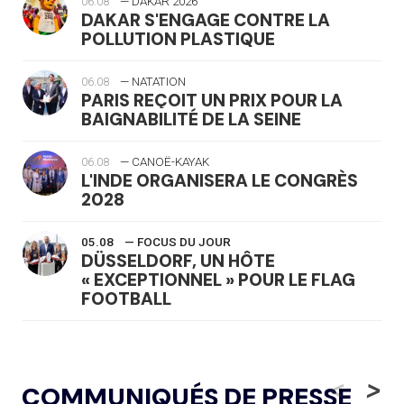
06.08
— DAKAR 2026
DAKAR S'ENGAGE CONTRE LA
POLLUTION PLASTIQUE
06.08
— NATATION
PARIS REÇOIT UN PRIX POUR LA
BAIGNABILITÉ DE LA SEINE
06.08
— CANOË-KAYAK
L'INDE ORGANISERA LE CONGRÈS
2028
05.08
— FOCUS DU JOUR
DÜSSELDORF, UN HÔTE
« EXCEPTIONNEL » POUR LE FLAG
FOOTBALL
05.08
— LUGE
LE RÊVE DE VOIR LA LUGE ALPINE
<
>
COMMUNIQUÉS DE PRESSE
AUX JO « N'EST PAS FINI »