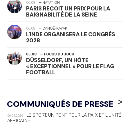
06.08
— NATATION
PARIS REÇOIT UN PRIX POUR LA
BAIGNABILITÉ DE LA SEINE
06.08
— CANOË-KAYAK
L'INDE ORGANISERA LE CONGRÈS
2028
05.08
— FOCUS DU JOUR
DÜSSELDORF, UN HÔTE
« EXCEPTIONNEL » POUR LE FLAG
FOOTBALL
05.08
— LUGE
LE RÊVE DE VOIR LA LUGE ALPINE
<
>
COMMUNIQUÉS DE PRESSE
AUX JO « N'EST PAS FINI »
LE SPORT, UN PONT POUR LA PAIX ET L’UNITÉ
06.04.2026
05.08
— TIR À L'ARC
AFRICAINE
DES MONDIAUX À BRISBANE SUR LA
ROUTE DES JO 2032