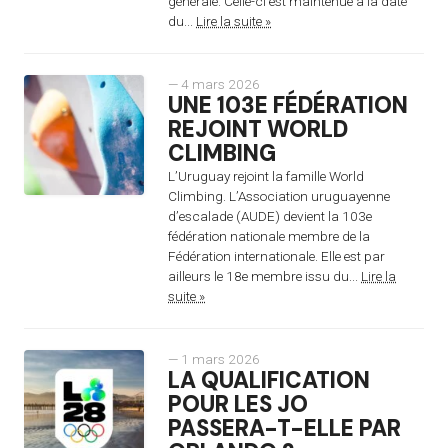
générale. Celle-ci est maintenue à la date
du...
Lire la suite »
— 4 mars 2026
UNE 103E FÉDÉRATION
REJOINT WORLD
CLIMBING
L’Uruguay rejoint la famille World
Climbing. L’Association uruguayenne
d’escalade (AUDE) devient la 103e
fédération nationale membre de la
Fédération internationale. Elle est par
ailleurs le 18e membre issu du...
Lire la
suite »
— 1 mars 2026
LA QUALIFICATION
POUR LES JO
PASSERA-T-ELLE PAR