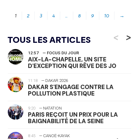
1
2
3
4
…
8
9
10
→
<
>
TOUS LES ARTICLES
12:57
— FOCUS DU JOUR
AIX-LA-CHAPELLE, UN SITE
D'EXCEPTION QUI RÊVE DES JO
11:18
— DAKAR 2026
DAKAR S'ENGAGE CONTRE LA
POLLUTION PLASTIQUE
9:20
— NATATION
PARIS REÇOIT UN PRIX POUR LA
BAIGNABILITÉ DE LA SEINE
8:45
— CANOË-KAYAK