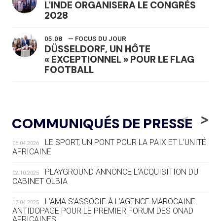
L'INDE ORGANISERA LE CONGRÈS
2028
05.08
— FOCUS DU JOUR
DÜSSELDORF, UN HÔTE
« EXCEPTIONNEL » POUR LE FLAG
FOOTBALL
05.08
— LUGE
LE RÊVE DE VOIR LA LUGE ALPINE
<
>
COMMUNIQUÉS DE PRESSE
AUX JO « N'EST PAS FINI »
LE SPORT, UN PONT POUR LA PAIX ET L’UNITÉ
06.04.2026
05.08
— TIR À L'ARC
AFRICAINE
DES MONDIAUX À BRISBANE SUR LA
ROUTE DES JO 2032
PLAYGROUND ANNONCE L’ACQUISITION DU
02.10.2025
CABINET OLBIA
05.08
— ALPES FRANÇAISES 2030
LE VILLAGE OLYMPIQUE DES ARAVIS
L’AMA S’ASSOCIE À L’AGENCE MAROCAINE
17.04.2025
SE DESSINE
ANTIDOPAGE POUR LE PREMIER FORUM DES ONAD
AFRICAINES