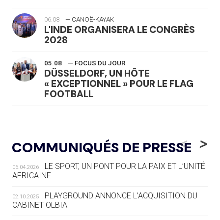
06.08
— CANOË-KAYAK
L'INDE ORGANISERA LE CONGRÈS
2028
05.08
— FOCUS DU JOUR
DÜSSELDORF, UN HÔTE
« EXCEPTIONNEL » POUR LE FLAG
FOOTBALL
05.08
— LUGE
LE RÊVE DE VOIR LA LUGE ALPINE
<
>
COMMUNIQUÉS DE PRESSE
AUX JO « N'EST PAS FINI »
LE SPORT, UN PONT POUR LA PAIX ET L’UNITÉ
06.04.2026
05.08
— TIR À L'ARC
AFRICAINE
DES MONDIAUX À BRISBANE SUR LA
ROUTE DES JO 2032
PLAYGROUND ANNONCE L’ACQUISITION DU
02.10.2025
CABINET OLBIA
05.08
— ALPES FRANÇAISES 2030