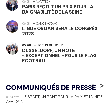
06.08
— NATATION
PARIS REÇOIT UN PRIX POUR LA
BAIGNABILITÉ DE LA SEINE
06.08
— CANOË-KAYAK
L'INDE ORGANISERA LE CONGRÈS
2028
05.08
— FOCUS DU JOUR
DÜSSELDORF, UN HÔTE
« EXCEPTIONNEL » POUR LE FLAG
FOOTBALL
05.08
— LUGE
LE RÊVE DE VOIR LA LUGE ALPINE
<
>
COMMUNIQUÉS DE PRESSE
AUX JO « N'EST PAS FINI »
LE SPORT, UN PONT POUR LA PAIX ET L’UNITÉ
06.04.2026
05.08
— TIR À L'ARC
AFRICAINE
DES MONDIAUX À BRISBANE SUR LA
ROUTE DES JO 2032