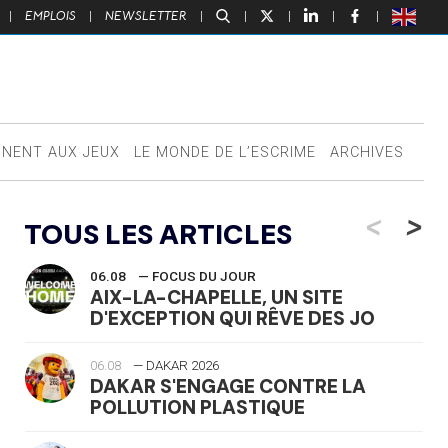
|
EMPLOIS
|
NEWSLETTER
|
|
|
|
|
NNENT AUX JEUX
LE MONDE DE L’ESCRIME
ARCHIVES
<
>
TOUS LES ARTICLES
06.08
— FOCUS DU JOUR
AIX-LA-CHAPELLE, UN SITE
D'EXCEPTION QUI RÊVE DES JO
06.08
— DAKAR 2026
DAKAR S'ENGAGE CONTRE LA
POLLUTION PLASTIQUE