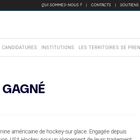
QUI SOMMES-NOUS ?
|
CONTACTS
|
SOUTIENS
CANDIDATURES
INSTITUTIONS
LES TERRITOIRES SE PRE
T GAGNÉ
éminine américaine de hockey-sur glace. Engagée depuis
tion,
USA Hockey
, pour un alignement de leurs traitement