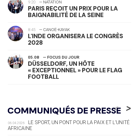
9:20
— NATATION
PARIS REÇOIT UN PRIX POUR LA
BAIGNABILITÉ DE LA SEINE
8:45
— CANOË-KAYAK
L'INDE ORGANISERA LE CONGRÈS
2028
05.08
— FOCUS DU JOUR
DÜSSELDORF, UN HÔTE
« EXCEPTIONNEL » POUR LE FLAG
FOOTBALL
05.08
— LUGE
LE RÊVE DE VOIR LA LUGE ALPINE
<
>
COMMUNIQUÉS DE PRESSE
AUX JO « N'EST PAS FINI »
LE SPORT, UN PONT POUR LA PAIX ET L’UNITÉ
06.04.2026
05.08
— TIR À L'ARC
AFRICAINE
DES MONDIAUX À BRISBANE SUR LA
ROUTE DES JO 2032