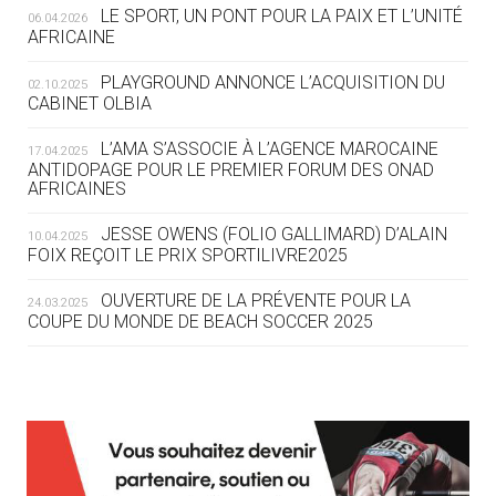
LE SPORT, UN PONT POUR LA PAIX ET L’UNITÉ
06.04.2026
05.08
— TIR À L'ARC
AFRICAINE
DES MONDIAUX À BRISBANE SUR LA
ROUTE DES JO 2032
PLAYGROUND ANNONCE L’ACQUISITION DU
02.10.2025
CABINET OLBIA
05.08
— ALPES FRANÇAISES 2030
LE VILLAGE OLYMPIQUE DES ARAVIS
L’AMA S’ASSOCIE À L’AGENCE MAROCAINE
17.04.2025
SE DESSINE
ANTIDOPAGE POUR LE PREMIER FORUM DES ONAD
AFRICAINES
04.08
— FOCUS DU JOUR
JESSE OWENS (FOLIO GALLIMARD) D’ALAIN
10.04.2025
LE COJOP A TROUVÉ SON VILLAGE
FOIX REÇOIT LE PRIX SPORTILIVRE2025
OLYMPIQUE LYONNAIS
OUVERTURE DE LA PRÉVENTE POUR LA
24.03.2025
COUPE DU MONDE DE BEACH SOCCER 2025
04.08
— ALLEMAGNE
« L'ALLEMAGNE PEUT DÉMONTRER
COMMENT ORGANISER DES JO
RESPONSABLES »
L’AMA FÉLICITE RICHARD POUND ET VALÉRIE
24.03.2025
FOURNEYRON, RÉCOMPENSÉS DE L’ORDRE OLYMPIQUE
L’AMA RECHERCHE DES HÔTES POUR LES
13.03.2025
04.08
— ESCRIME
RÉUNIONS DU CONSEIL DE FONDATION ET DU COMITÉ
LA FIE LANCE LES GRANDES
EXÉCUTIF