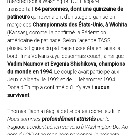
mercredi soir à Washington DC. L’appareil
transportait
64 personnes, dont une quinzaine de
patineurs
qui revenaient d’un stage organisé en
marge des
Championnats des États-Unis, à Wichita
(Kansas), comme l’a confirmé la Fédération
américaine de patinage. Selon l’agence TASS,
plusieurs figures du patinage russe étaient aussi à
bord : Inna Volyanskaya, désormais coach, ainsi que
Vadim Naumov et Evgenia Shishikova, champions
du monde en 1994
. Le couple avait participé aux
Jeux d’Albertville 1992 et de Lillehammer 1994.
Donald Trump a confirmé qu’il n’y avait
aucun
survivant
.
Thomas Bach a réagi à cette catastrophe jeudi :
«
Nous sommes
profondément attristés
par le
tragique accident aérien survenu à Washington DC. Au
nom du CIO et en mon nom personnel, je présente