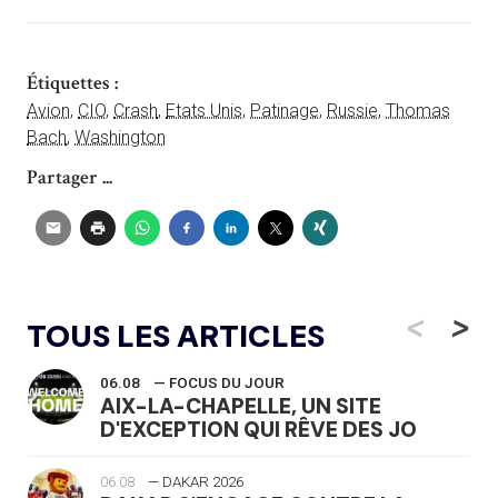
Étiquettes :
Avion
,
CIO
,
Crash
,
Etats Unis
,
Patinage
,
Russie
,
Thomas
Bach
,
Washington
Partager ...
<
>
TOUS LES ARTICLES
06.08
— FOCUS DU JOUR
AIX-LA-CHAPELLE, UN SITE
D'EXCEPTION QUI RÊVE DES JO
06.08
— DAKAR 2026