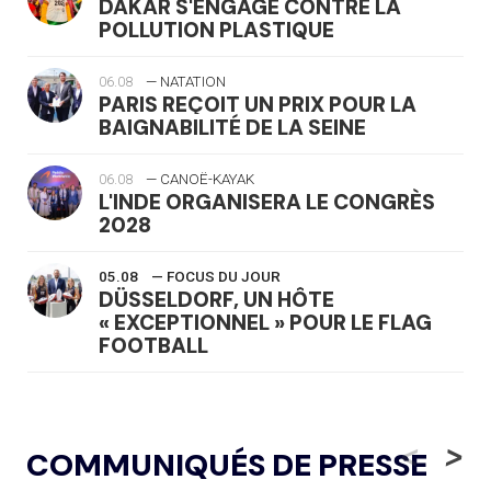
DAKAR S'ENGAGE CONTRE LA
POLLUTION PLASTIQUE
06.08
— NATATION
PARIS REÇOIT UN PRIX POUR LA
BAIGNABILITÉ DE LA SEINE
06.08
— CANOË-KAYAK
L'INDE ORGANISERA LE CONGRÈS
2028
05.08
— FOCUS DU JOUR
DÜSSELDORF, UN HÔTE
« EXCEPTIONNEL » POUR LE FLAG
FOOTBALL
05.08
— LUGE
LE RÊVE DE VOIR LA LUGE ALPINE
<
>
COMMUNIQUÉS DE PRESSE
AUX JO « N'EST PAS FINI »