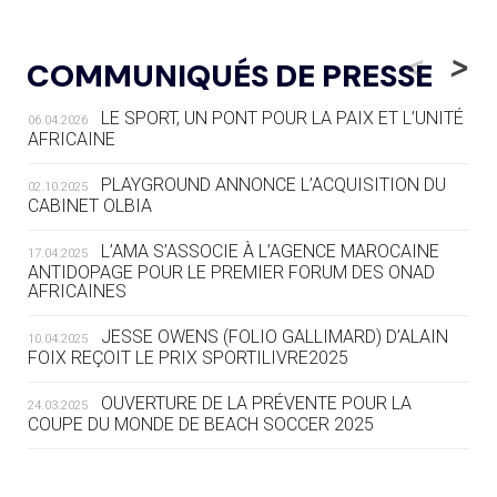
05.08
— LUGE
LE RÊVE DE VOIR LA LUGE ALPINE
<
>
COMMUNIQUÉS DE PRESSE
AUX JO « N'EST PAS FINI »
LE SPORT, UN PONT POUR LA PAIX ET L’UNITÉ
06.04.2026
05.08
— TIR À L'ARC
AFRICAINE
DES MONDIAUX À BRISBANE SUR LA
ROUTE DES JO 2032
PLAYGROUND ANNONCE L’ACQUISITION DU
02.10.2025
CABINET OLBIA
05.08
— ALPES FRANÇAISES 2030
LE VILLAGE OLYMPIQUE DES ARAVIS
L’AMA S’ASSOCIE À L’AGENCE MAROCAINE
17.04.2025
SE DESSINE
ANTIDOPAGE POUR LE PREMIER FORUM DES ONAD
AFRICAINES
04.08
— FOCUS DU JOUR
JESSE OWENS (FOLIO GALLIMARD) D’ALAIN
10.04.2025
LE COJOP A TROUVÉ SON VILLAGE
FOIX REÇOIT LE PRIX SPORTILIVRE2025
OLYMPIQUE LYONNAIS
OUVERTURE DE LA PRÉVENTE POUR LA
24.03.2025
COUPE DU MONDE DE BEACH SOCCER 2025
04.08
— ALLEMAGNE
« L'ALLEMAGNE PEUT DÉMONTRER
COMMENT ORGANISER DES JO
RESPONSABLES »
L’AMA FÉLICITE RICHARD POUND ET VALÉRIE
24.03.2025