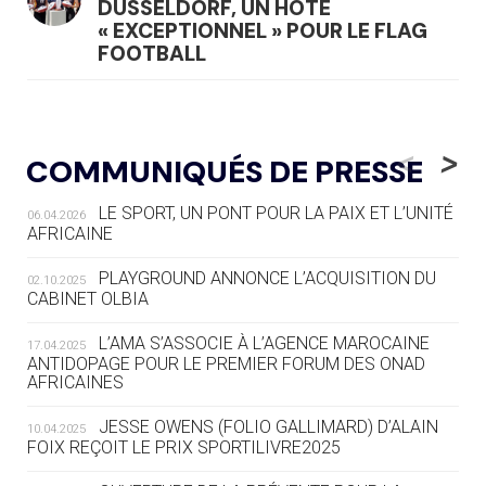
DÜSSELDORF, UN HÔTE
« EXCEPTIONNEL » POUR LE FLAG
FOOTBALL
05.08
— LUGE
LE RÊVE DE VOIR LA LUGE ALPINE
<
>
COMMUNIQUÉS DE PRESSE
AUX JO « N'EST PAS FINI »
LE SPORT, UN PONT POUR LA PAIX ET L’UNITÉ
06.04.2026
05.08
— TIR À L'ARC
AFRICAINE
DES MONDIAUX À BRISBANE SUR LA
ROUTE DES JO 2032
PLAYGROUND ANNONCE L’ACQUISITION DU
02.10.2025
CABINET OLBIA
05.08
— ALPES FRANÇAISES 2030
LE VILLAGE OLYMPIQUE DES ARAVIS
L’AMA S’ASSOCIE À L’AGENCE MAROCAINE
17.04.2025
SE DESSINE
ANTIDOPAGE POUR LE PREMIER FORUM DES ONAD
AFRICAINES
04.08
— FOCUS DU JOUR
JESSE OWENS (FOLIO GALLIMARD) D’ALAIN
10.04.2025
LE COJOP A TROUVÉ SON VILLAGE
FOIX REÇOIT LE PRIX SPORTILIVRE2025
OLYMPIQUE LYONNAIS