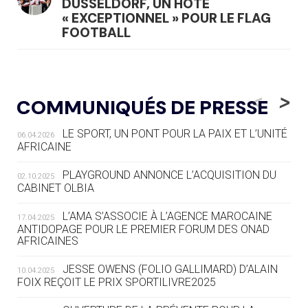
DÜSSELDORF, UN HÔTE
« EXCEPTIONNEL » POUR LE FLAG
FOOTBALL
05.08
— LUGE
LE RÊVE DE VOIR LA LUGE ALPINE
<
>
COMMUNIQUÉS DE PRESSE
AUX JO « N'EST PAS FINI »
LE SPORT, UN PONT POUR LA PAIX ET L’UNITÉ
06.04.2026
05.08
— TIR À L'ARC
AFRICAINE
DES MONDIAUX À BRISBANE SUR LA
ROUTE DES JO 2032
PLAYGROUND ANNONCE L’ACQUISITION DU
02.10.2025
CABINET OLBIA
05.08
— ALPES FRANÇAISES 2030
LE VILLAGE OLYMPIQUE DES ARAVIS
L’AMA S’ASSOCIE À L’AGENCE MAROCAINE
17.04.2025
SE DESSINE
ANTIDOPAGE POUR LE PREMIER FORUM DES ONAD
AFRICAINES
04.08
— FOCUS DU JOUR
JESSE OWENS (FOLIO GALLIMARD) D’ALAIN
10.04.2025
LE COJOP A TROUVÉ SON VILLAGE
FOIX REÇOIT LE PRIX SPORTILIVRE2025
OLYMPIQUE LYONNAIS