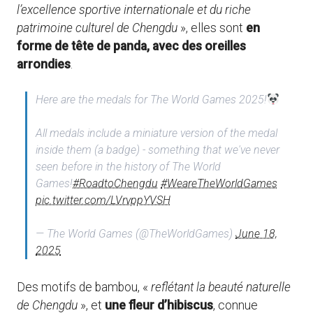
l’excellence sportive internationale et du riche
patrimoine culturel de Chengdu
», elles sont
en
forme de tête de panda, avec des oreilles
arrondies
.
Here are the medals for The World Games 2025!
All medals include a miniature version of the medal
inside them (a badge) - something that we've never
seen before in the history of The World
Games!
#RoadtoChengdu
#WeareTheWorldGames
pic.twitter.com/LVrvppYVSH
— The World Games (@TheWorldGames)
June 18,
2025
Des motifs de bambou, «
reflétant la beauté naturelle
de Chengdu
», et
une fleur d’hibiscus
, connue